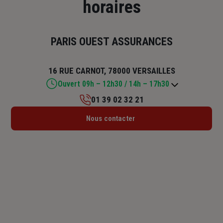
horaires
PARIS OUEST ASSURANCES
16 RUE CARNOT, 78000 VERSAILLES
Ouvert 09h – 12h30 / 14h – 17h30
01 39 02 32 21
Lundi : 09h – 12h30 / 14h – 17h30
Nous contacter
Mardi : 09h – 12h30 / 14h – 17h30
Mercredi : 09h – 12h30 / 14h – 17h30
Jeudi : 09h – 12h30 / 14h – 17h30
Vendredi : 09h – 12h30 / 14h – 17h30
Samedi : Fermé
Dimanche : Fermé