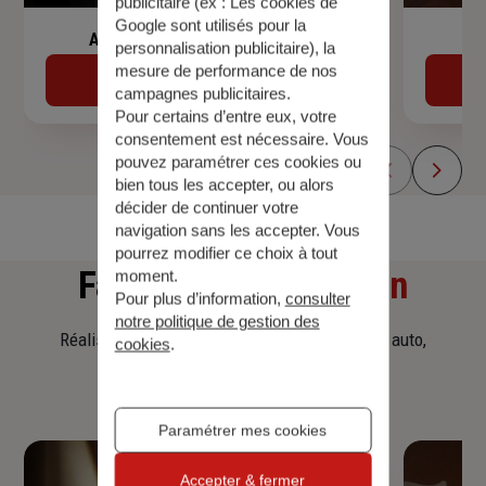
publicitaire (ex :
Les cookies de
Google sont utilisés pour la
Assurance de prêt immobilier
personnalisation publicitaire
), la
mesure de performance de nos
Découvrir
campagnes publicitaires.
Pour certains d’entre eux, votre
consentement est nécessaire. Vous
pouvez paramétrer ces cookies ou
bien tous les accepter, ou alors
décider de continuer votre
navigation sans les accepter. Vous
pourrez modifier ce choix à tout
Faites
une simulation
moment.
Pour plus d’information,
consulter
notre politique de gestion des
Réalisez une simulation tarifaire d'assurance, auto,
cookies
.
habitation, prêt immobilier.
Paramétrer mes cookies
Accepter & fermer