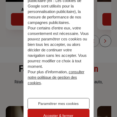
publicitaire (ex :
Les cookies de
Google sont utilisés pour la
Assurance de prêt immobilier
personnalisation publicitaire
), la
mesure de performance de nos
Découvrir
campagnes publicitaires.
Pour certains d’entre eux, votre
consentement est nécessaire. Vous
pouvez paramétrer ces cookies ou
bien tous les accepter, ou alors
décider de continuer votre
navigation sans les accepter. Vous
pourrez modifier ce choix à tout
Faites
une simulation
moment.
Pour plus d’information,
consulter
notre politique de gestion des
Réalisez une simulation tarifaire d'assurance, auto,
cookies
.
habitation, prêt immobilier.
Paramétrer mes cookies
Accepter & fermer