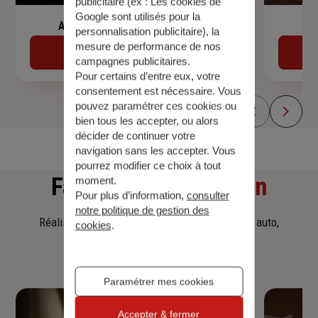
publicitaire (ex :
Les cookies de
Google sont utilisés pour la
Assurance de prêt immobilier
personnalisation publicitaire
), la
mesure de performance de nos
Découvrir
campagnes publicitaires.
Pour certains d’entre eux, votre
consentement est nécessaire. Vous
pouvez paramétrer ces cookies ou
bien tous les accepter, ou alors
décider de continuer votre
navigation sans les accepter. Vous
pourrez modifier ce choix à tout
Faites
une simulation
moment.
Pour plus d’information,
consulter
notre politique de gestion des
Réalisez une simulation tarifaire d'assurance, auto,
cookies
.
habitation, prêt immobilier.
Paramétrer mes cookies
Accepter & fermer