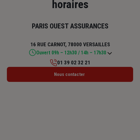
horaires
PARIS OUEST ASSURANCES
16 RUE CARNOT, 78000 VERSAILLES
Ouvert 09h – 12h30 / 14h – 17h30
01 39 02 32 21
Lundi : 09h – 12h30 / 14h – 17h30
Nous contacter
Mardi : 09h – 12h30 / 14h – 17h30
Mercredi : 09h – 12h30 / 14h – 17h30
Jeudi : 09h – 12h30 / 14h – 17h30
Vendredi : 09h – 12h30 / 14h – 17h30
Samedi : Fermé
Dimanche : Fermé