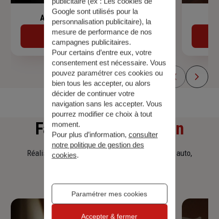
publicitaire (ex :
Les cookies de
Google sont utilisés pour la
Assurance de prêt immobilier
personnalisation publicitaire
), la
mesure de performance de nos
Découvrir
campagnes publicitaires.
Pour certains d’entre eux, votre
consentement est nécessaire. Vous
pouvez paramétrer ces cookies ou
bien tous les accepter, ou alors
décider de continuer votre
navigation sans les accepter. Vous
pourrez modifier ce choix à tout
Faites
une simulation
moment.
Pour plus d’information,
consulter
notre politique de gestion des
Réalisez une simulation tarifaire d'assurance, auto,
cookies
.
habitation, prêt immobilier.
Paramétrer mes cookies
Accepter & fermer