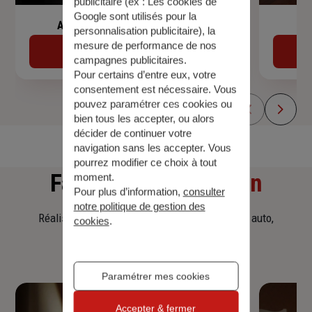
publicitaire (ex :
Les cookies de
Google sont utilisés pour la
Assurance de prêt immobilier
personnalisation publicitaire
), la
mesure de performance de nos
Découvrir
campagnes publicitaires.
Pour certains d’entre eux, votre
consentement est nécessaire. Vous
pouvez paramétrer ces cookies ou
bien tous les accepter, ou alors
décider de continuer votre
navigation sans les accepter. Vous
pourrez modifier ce choix à tout
Faites
une simulation
moment.
Pour plus d’information,
consulter
notre politique de gestion des
Réalisez une simulation tarifaire d'assurance, auto,
cookies
.
habitation, prêt immobilier.
Paramétrer mes cookies
Accepter & fermer