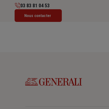
03 83 81 04 53
Lundi : Fermé
Nous contacter
Mardi : Fermé
Mercredi : 09h – 12h / 14h – 18h
Jeudi : 09h – 12h / 14h – 18h
Vendredi : Fermé
Samedi : Fermé
Dimanche : Fermé