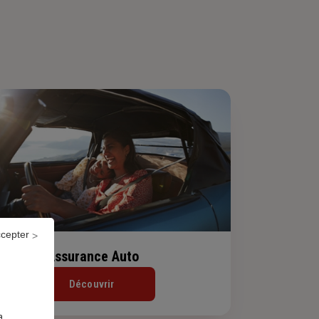
ccepter
Assurance Auto
Découvrir
a