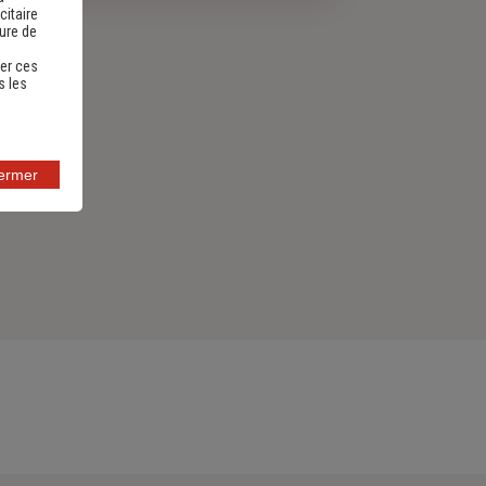
citaire
sure de
er ces
s les
fermer