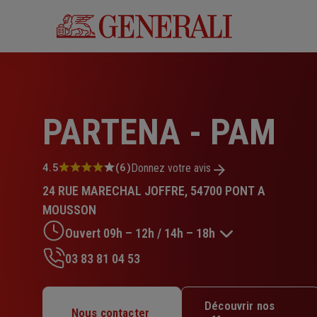
Aller
au
contenu
principal
PARTENA - PAM
Note
4.5
(6)
Donnez votre avis
:
24 RUE MARECHAL JOFFRE, 54700 PONT A
4.5
sur
MOUSSON
5
Ouvert 09h – 12h / 14h – 18h
étoiles
03 83 81 04 53
Lundi : Fermé
Mardi : Fermé
Découvrir nos
Mercredi : 09h – 12h / 14h – 18h
Nous contacter