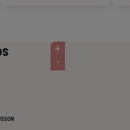
os
USSON