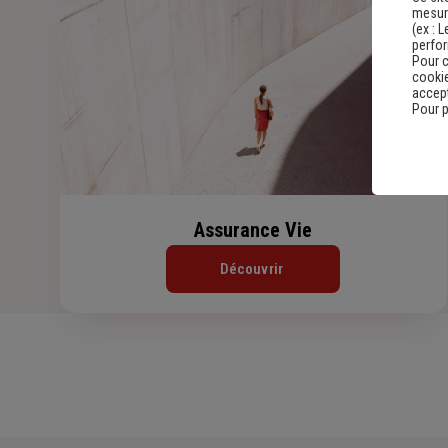
mesure
(ex :
L
perfo
Pour c
cookie
accept
Pour p
Assurance Vie
Découvrir