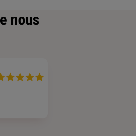
e nous
ote
r
oiles