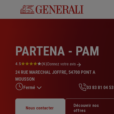
Aller
au
contenu
principal
PARTENA - PAM
Note
4.5
(6)
Donnez votre avis
:
24 RUE MARECHAL JOFFRE, 54700 PONT A
4.5
sur
MOUSSON
5
Fermé
03 83 81 04 53
étoiles
Lundi : Fermé
Découvrir nos
Nous contacter
Mardi : Fermé
offres