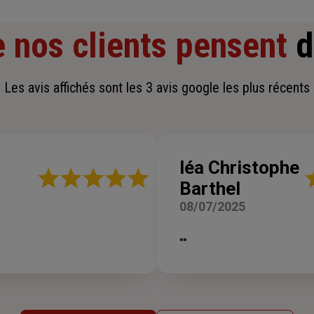
 nos clients pensent
d
Les avis affichés sont les 3 avis google les plus récents
léa Christophe
Note
N
Barthel
:
:
5
5
08/07/2025
sur
su
5
5
étoiles
ét
""