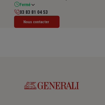
Fermé
03 83 81 04 53
Lundi : Fermé
Nous contacter
Mardi : Fermé
Mercredi : 09h – 12h / 14h – 18h
Jeudi : 09h – 12h / 14h – 18h
Vendredi : Fermé
Samedi : Fermé
Dimanche : Fermé