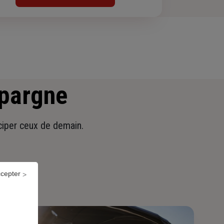
épargne
iciper ceux de demain.
ccepter