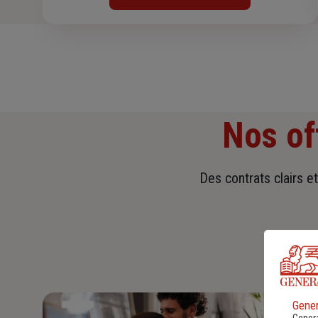
Nos of
Des contrats clairs e
Gener
Genera