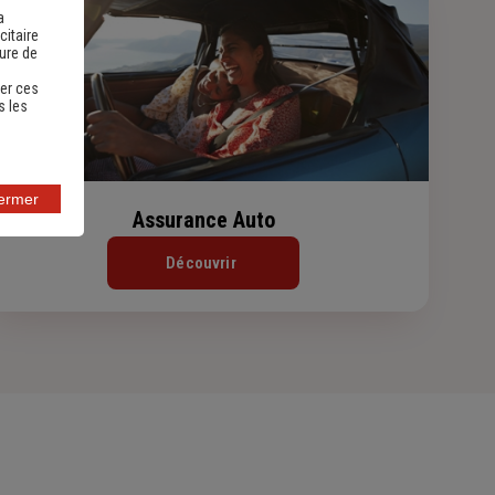
a
citaire
sure de
er ces
s les
fermer
Assurance Auto
Découvrir