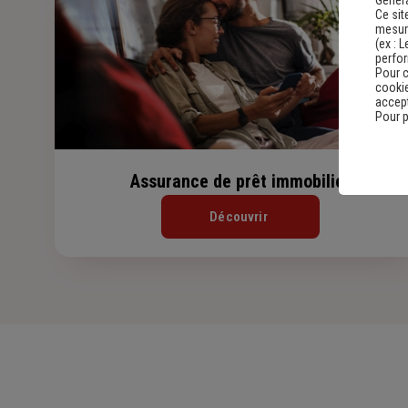
Ce sit
mesure
(ex :
L
perfo
Pour c
cookie
accept
Pour p
Assurance de prêt immobilier
Découvrir