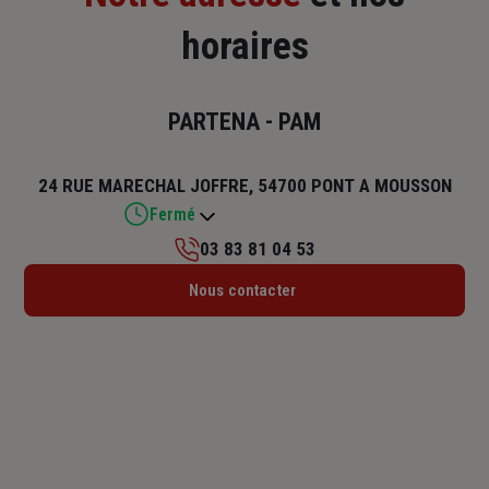
horaires
PARTENA - PAM
24 RUE MARECHAL JOFFRE, 54700 PONT A MOUSSON
Fermé
03 83 81 04 53
Lundi : Fermé
Nous contacter
Mardi : Fermé
Mercredi : 09h – 12h / 14h – 18h
Jeudi : 09h – 12h / 14h – 18h
Vendredi : Fermé
Samedi : Fermé
Dimanche : Fermé