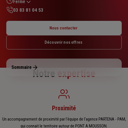
sur
Fermé
5
03 83 81 04 53
étoiles
Lundi : Fermé
Mardi : Fermé
Nous contacter
Mercredi : 09h – 12h / 14h – 18h
Jeudi : 09h – 12h / 14h – 18h
Découvrir nos offres
Vendredi : Fermé
Samedi : Fermé
Dimanche : Fermé
Sommaire
Notre
expertise
Proximité
Un accompagnement de proximité par l'équipe de l'agence PARTENA - PAM,
qui connait le territoire autour de PONT A MOUSSON.