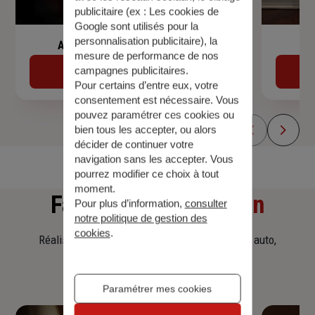
publicitaire (ex :
Les cookies de
Google sont utilisés pour la
personnalisation publicitaire
), la
Assurance de prêt immobilier
mesure de performance de nos
campagnes publicitaires.
Découvrir
Pour certains d’entre eux, votre
consentement est nécessaire. Vous
pouvez paramétrer ces cookies ou
bien tous les accepter, ou alors
décider de continuer votre
navigation sans les accepter. Vous
pourrez modifier ce choix à tout
moment.
Faites
une simulation
Pour plus d’information,
consulter
notre politique de gestion des
cookies
.
Réalisez une simulation tarifaire d'assurance, auto,
habitation, prêt immobilier.
Paramétrer mes cookies