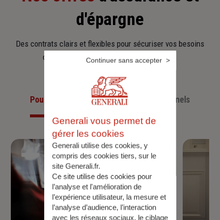
d'épargne
Des contrats clairs et flexibles pour sécuriser vos besoins
d’aujourd’hui et anticiper ceux de demain.
Continuer sans accepter
Pour les particuliers
Pour les professionnels
Generali vous permet de
gérer les cookies
Generali utilise des cookies, y
compris des cookies tiers, sur le
site Generali.fr.
Ce site utilise des cookies pour
l’analyse et l'amélioration de
l’expérience utilisateur, la mesure et
l’analyse d’audience, l’interaction
avec les réseaux sociaux, le ciblage