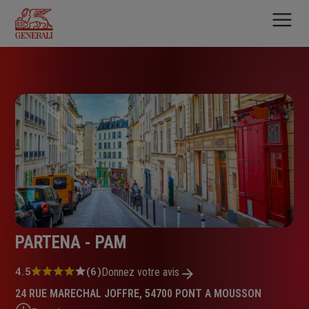
Aller
au
contenu
principal
PARTENA - PAM
Note
4.5
(6)
Donnez votre avis
:
24 RUE MARECHAL JOFFRE, 54700 PONT A MOUSSON
4.5