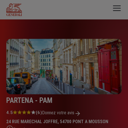
Aller
au
contenu
principal
PARTENA - PAM
Note
4.5
(6)
Donnez votre avis
:
24 RUE MARECHAL JOFFRE, 54700 PONT A MOUSSON
4.5