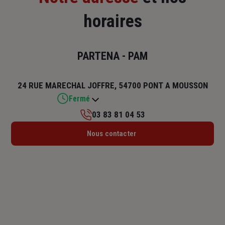
horaires
PARTENA - PAM
24 RUE MARECHAL JOFFRE, 54700 PONT A MOUSSON
Fermé
03 83 81 04 53
Lundi : Fermé
Nous contacter
Mardi : Fermé
Mercredi : 09h – 12h / 14h – 18h
Jeudi : 09h – 12h / 14h – 18h
Vendredi : Fermé
Samedi : Fermé
Dimanche : Fermé