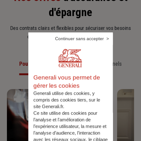
d'épargne
Des contrats clairs et flexibles pour sécuriser vos besoins
d’aujourd’hui et anticiper ceux de demain.
Continuer sans accepter
Pour les particuliers
Pour les professionnels
Generali vous permet de
gérer les cookies
Generali utilise des cookies, y
compris des cookies tiers, sur le
site Generali.fr.
Ce site utilise des cookies pour
l’analyse et l'amélioration de
l’expérience utilisateur, la mesure et
l’analyse d’audience, l’interaction
avec les réseaux sociaux, le ciblage