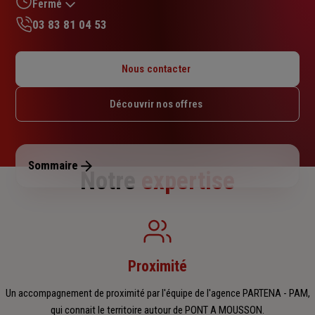
sur
Fermé
5
03 83 81 04 53
étoiles
Lundi : Fermé
Mardi : Fermé
Nous contacter
Mercredi : 09h – 12h / 14h – 18h
Jeudi : 09h – 12h / 14h – 18h
Découvrir nos offres
Vendredi : Fermé
Samedi : Fermé
Dimanche : Fermé
Sommaire
Notre
expertise
Proximité
Un accompagnement de proximité par l'équipe de l'agence PARTENA - PAM,
qui connait le territoire autour de PONT A MOUSSON.