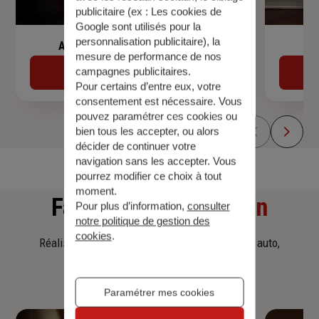
publicitaire (ex :
Les cookies de
Google sont utilisés pour la
personnalisation publicitaire
), la
Assurance de prêt immobilier
mesure de performance de nos
campagnes publicitaires.
Découvrir
Pour certains d’entre eux, votre
consentement est nécessaire. Vous
pouvez paramétrer ces cookies ou
bien tous les accepter, ou alors
décider de continuer votre
navigation sans les accepter. Vous
pourrez modifier ce choix à tout
moment.
Faites
une simulation
Pour plus d’information,
consulter
notre politique de gestion des
cookies
.
Réalisez une simulation tarifaire d'assurance, auto,
habitation, prêt immobilier.
Paramétrer mes cookies