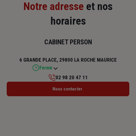
Notre adresse
et nos
horaires
CABINET PERSON
6 GRANDE PLACE, 29800 LA ROCHE MAURICE
Fermé
02 98 20 47 11
Lundi : 09h – 12h / 13h30 – 18h
Nous contacter
Mardi : 09h – 12h / 13h30 – 18h
Mercredi : 09h – 12h / 14h – 18h
Jeudi : 09h – 12h / 13h30 – 18h
Vendredi : 09h – 12h / 13h30 – 18h
Samedi : Fermé
Dimanche : Fermé