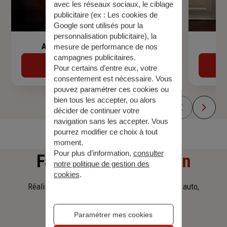
avec les réseaux sociaux, le ciblage
publicitaire (ex :
Les cookies de
Google sont utilisés pour la
personnalisation publicitaire
), la
Assurance de prêt immobilier
mesure de performance de nos
campagnes publicitaires.
Découvrir
Pour certains d’entre eux, votre
consentement est nécessaire. Vous
pouvez paramétrer ces cookies ou
bien tous les accepter, ou alors
décider de continuer votre
navigation sans les accepter. Vous
pourrez modifier ce choix à tout
moment.
Pour plus d’information,
consulter
Faites
une simulation
notre politique de gestion des
cookies
.
Réalisez une simulation tarifaire d'assurance, auto,
habitation, prêt immobilier.
Paramétrer mes cookies