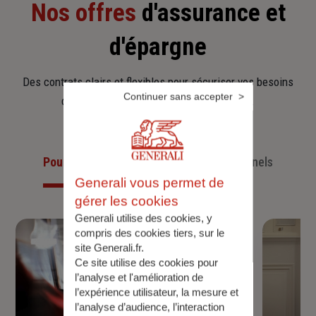
Nos offres
d'assurance et
d'épargne
Des contrats clairs et flexibles pour sécuriser vos besoins
Continuer sans accepter
d’aujourd’hui et anticiper ceux de demain.
Pour les particuliers
Pour les professionnels
Generali vous permet de
gérer les cookies
Generali utilise des cookies, y
compris des cookies tiers, sur le
site Generali.fr.
Ce site utilise des cookies pour
l’analyse et l'amélioration de
l’expérience utilisateur, la mesure et
l’analyse d’audience, l’interaction