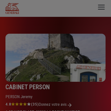
Aller
au
contenu
principal
CABINET PERSON
PERSON Jeremy
Note
4.8
(35)
Donnez votre avis
: