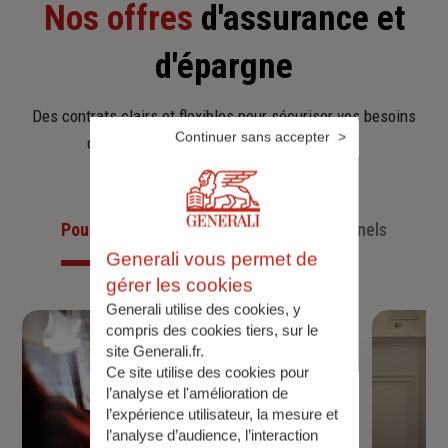
Nos offres
d'assurance et
d'épargne
Des contrats clairs et flexibles pour sécuriser vos besoins
Continuer sans accepter
d’aujourd’hui et anticiper ceux de demain.
Pour les particuliers
Pour les professionnels
Generali vous permet de
gérer les cookies
Generali utilise des cookies, y
compris des cookies tiers, sur le
site Generali.fr.
Ce site utilise des cookies pour
l’analyse et l'amélioration de
l’expérience utilisateur, la mesure et
l’analyse d’audience, l’interaction