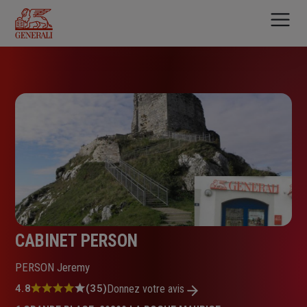
Aller
au
contenu
principal
CABINET PERSON
PERSON Jeremy
Note
4.8
(35)
Donnez votre avis
: