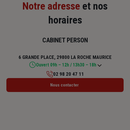
Notre adresse
et nos
horaires
CABINET PERSON
6 GRANDE PLACE, 29800 LA ROCHE MAURICE
Ouvert 09h – 12h / 13h30 – 18h
02 98 20 47 11
Lundi : 09h – 12h / 13h30 – 18h
Nous contacter
Mardi : 09h – 12h / 13h30 – 18h
Mercredi : 09h – 12h / 14h – 18h
Jeudi : 09h – 12h / 13h30 – 18h
Vendredi : 09h – 12h / 13h30 – 18h
Samedi : Fermé
Dimanche : Fermé