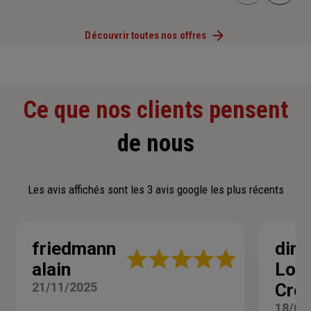
Découvrir toutes nos offres
Ce que nos clients pensent
de nous
Les avis affichés sont les 3 avis google les plus récents
friedmann
dire
Note
alain
Lori
:
5
21/11/2025
Crei
sur
5
18/04