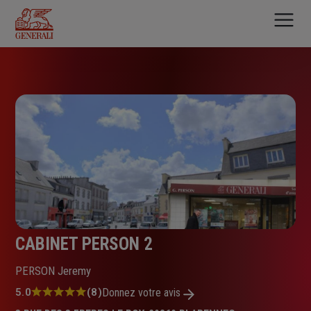
Aller
au
contenu
principal
CABINET PERSON 2
PERSON Jeremy
Note
5.0
(8)
Donnez votre avis
: