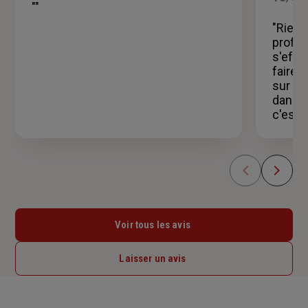
""
étoiles
"Rien 
profess
s'effo
faire 
sur qu
dans t
c'est a
Voir tous les avis
Laisser un avis