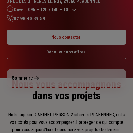
3 RUE DES 3 FRERES LE ROY, 29860 PLABENNEC
5.0
sur
Ouvert 09h – 12h / 14h – 18h
5
02 98 40 89 59
étoiles
Lundi : Fermé
Mardi : 09h – 12h / 14h – 18h
Nous contacter
Mercredi : 09h – 12h
Jeudi : 09h – 12h / 14h – 18h
Découvrir nos offres
Vendredi : 09h – 12h
Samedi : 09h – 12h
Dimanche : Fermé
Sommaire
Nous vous accompagnons
dans vos projets
Notre agence CABINET PERSON 2 située à PLABENNEC, est à
vos côtés pour vous accompagner
à protéger ce qui compte
pour vous aujourd’hui et construire vos projets de demain.