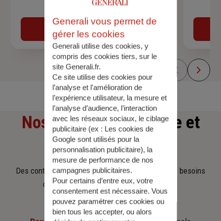
Devis assurance auto
Generali vous permet de
Obtenir une estimation
gérer les cookies
Generali utilise des cookies, y
compris des cookies tiers, sur le
site Generali.fr.
Ce site utilise des cookies pour
l’analyse et l'amélioration de
l’expérience utilisateur, la mesure et
l’analyse d’audience, l’interaction
Nos offres
d'assurance et
avec les réseaux sociaux, le ciblage
publicitaire (ex :
Les cookies de
Google sont utilisés pour la
d'épargne
personnalisation publicitaire
), la
mesure de performance de nos
Des contrats clairs et flexibles pour sécuriser vos besoins
campagnes publicitaires.
Pour certains d’entre eux, votre
d’aujourd’hui et anticiper ceux de demain.
consentement est nécessaire. Vous
pouvez paramétrer ces cookies ou
bien tous les accepter, ou alors