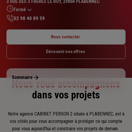
3 RUE DES 3 FRERES LE ROY, 29860 PLABENNEC
5.0
sur
Fermé
5
02 98 40 89 59
étoiles
Lundi : Fermé
Mardi : 09h – 12h / 14h – 18h
Nous contacter
Mercredi : 09h – 12h
Jeudi : 09h – 12h / 14h – 18h
Découvrir nos offres
Vendredi : 09h – 12h
Samedi : 09h – 12h
Dimanche : Fermé
Sommaire
Nous vous accompagnons
dans vos projets
Notre agence CABINET PERSON 2 située à PLABENNEC, est à
vos côtés pour vous accompagner
à protéger ce qui compte
pour vous aujourd’hui et construire vos projets de demain.