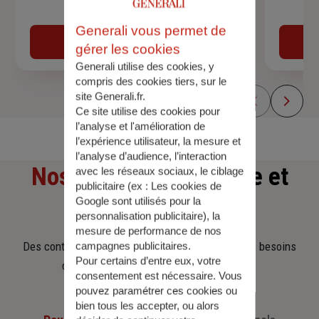
Devis assurance auto
Generali vous permet de
Obtenir une estimation
gérer les cookies
Generali utilise des cookies, y
compris des cookies tiers, sur le
site Generali.fr.
Ce site utilise des cookies pour
l’analyse et l'amélioration de
l’expérience utilisateur, la mesure et
l’analyse d’audience, l’interaction
Nos offres
d'assurance et
avec les réseaux sociaux, le ciblage
publicitaire (ex :
Les cookies de
Google sont utilisés pour la
d'épargne
personnalisation publicitaire
), la
mesure de performance de nos
Des contrats clairs et flexibles pour sécuriser vos besoins
campagnes publicitaires.
Pour certains d’entre eux, votre
d’aujourd’hui et anticiper ceux de demain.
consentement est nécessaire. Vous
pouvez paramétrer ces cookies ou
bien tous les accepter, ou alors