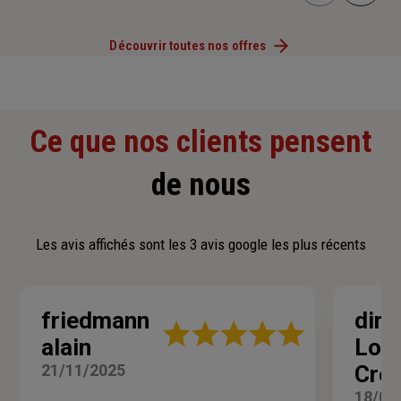
Découvrir toutes nos offres
Ce que nos clients pensent
de nous
Les avis affichés sont les 3 avis google les plus récents
friedmann
dire
Note
alain
Lori
:
5
21/11/2025
Crei
sur
5
18/04