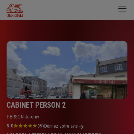
Aller
au
contenu
principal
CABINET PERSON 2
PERSON Jeremy
Note
5.0
(8)
Donnez votre avis
: