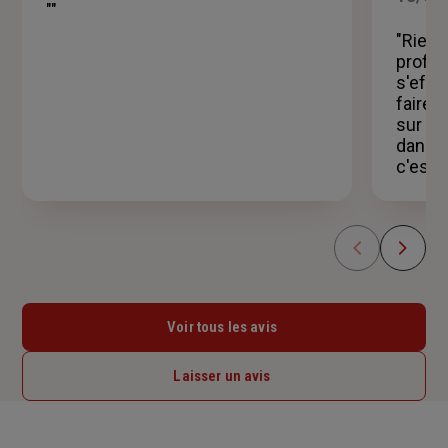
""
étoiles
"Rien 
profess
s'effo
faire 
sur qu
dans t
c'est a
Voir tous les avis
Laisser un avis