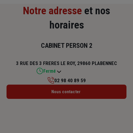
Notre adresse
et nos
horaires
CABINET PERSON 2
3 RUE DES 3 FRERES LE ROY, 29860 PLABENNEC
Fermé
02 98 40 89 59
Lundi : Fermé
Nous contacter
Mardi : 09h – 12h / 14h – 18h
Mercredi : 09h – 12h
Jeudi : 09h – 12h / 14h – 18h
Vendredi : 09h – 12h
Samedi : 09h – 12h
Dimanche : Fermé