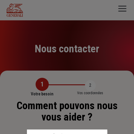
Aller
au
contenu
principal
Nous contacter
1
2
Vos coordonnées
Votre besoin
Comment pouvons nous
vous aider ?