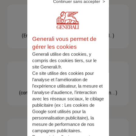
Continuer sans accepter
Besoin d'une assistance
(En cas d'accident, bris de glace, un conseil..)
Generali vous permet de
gérer les cookies
Generali utilise des cookies, y
compris des cookies tiers, sur le
site Generali.fr.
Ce site utilise des cookies pour
l’analyse et l'amélioration de
Demande d'information
l’expérience utilisateur, la mesure et
(concernant une actualité, une réglementation...)
l’analyse d’audience, l’interaction
avec les réseaux sociaux, le ciblage
publicitaire (ex :
Les cookies de
Google sont utilisés pour la
personnalisation publicitaire
), la
mesure de performance de nos
campagnes publicitaires.