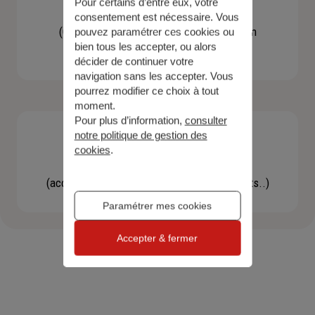
Pour certains d’entre eux, votre
Contacter un agent
consentement est nécessaire. Vous
(Obtenir un devis, une information, faire un
pouvez paramétrer ces cookies ou
bien tous les accepter, ou alors
bilan...)
décider de continuer votre
navigation sans les accepter. Vous
pourrez modifier ce choix à tout
moment.
Pour plus d’information,
consulter
notre politique de gestion des
cookies
.
Effectuer une démarche
(accéder à l'espace client, gérer mes contrats..)
Paramétrer mes cookies
Accepter & fermer