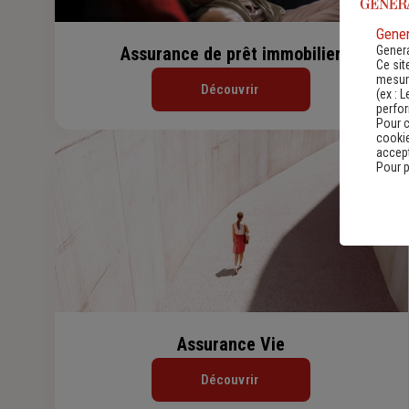
Gener
Genera
Assurance de prêt immobilier
Ce sit
mesure
Découvrir
(ex :
L
perfo
Pour c
cookie
accept
Pour p
Assurance Vie
Découvrir