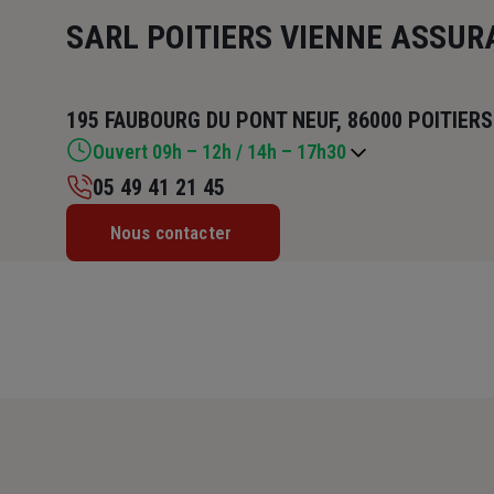
SARL POITIERS VIENNE ASSU
195 FAUBOURG DU PONT NEUF, 86000 POITIERS
Ouvert 09h – 12h / 14h – 17h30
05 49 41 21 45
Lundi : 09h – 12h / 14h – 17h30
Nous contacter
Mardi : 09h – 12h / 14h – 17h30
Mercredi : 09h – 12h / 14h – 17h30
Jeudi : 09h – 12h / 14h – 17h30
Vendredi : 09h – 12h / 14h – 17h30
Samedi : Fermé
Dimanche : Fermé