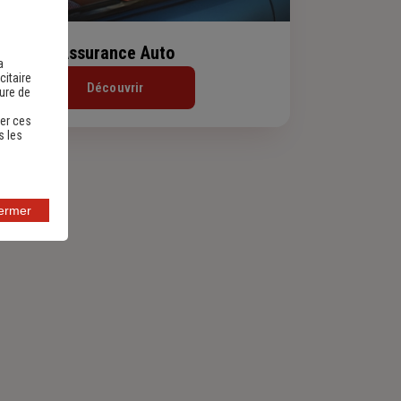
Assurance Auto
a
citaire
Découvrir
sure de
er ces
s les
fermer