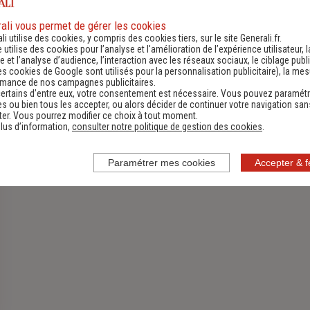
ali vous permet de gérer les cookies
li utilise des cookies, y compris des cookies tiers, sur le site Generali.fr.
Assurance Habitation
e utilise des cookies pour l’analyse et l'amélioration de l’expérience utilisateur, l
 et l’analyse d’audience, l’interaction avec les réseaux sociaux, le ciblage publi
Découvrir
es cookies de Google sont utilisés pour la personnalisation publicitaire
), la me
rmance de nos campagnes publicitaires.
ertains d’entre eux, votre consentement est nécessaire. Vous pouvez paramétr
s ou bien tous les accepter, ou alors décider de continuer votre navigation san
er. Vous pourrez modifier ce choix à tout moment.
lus d’information,
consulter notre politique de gestion des cookies
.
Paramétrer mes cookies
Accepter & 