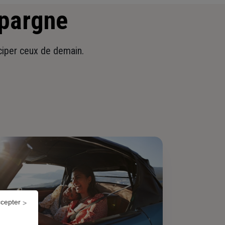
épargne
iciper ceux de demain.
ccepter