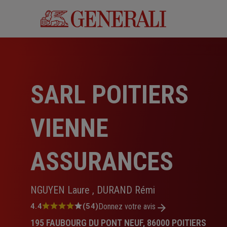
Aller
au
contenu
principal
SARL POITIERS
VIENNE
ASSURANCES
NGUYEN Laure , DURAND Rémi
Note
4.4
(54)
Donnez votre avis
:
195 FAUBOURG DU PONT NEUF, 86000 POITIERS
4.4