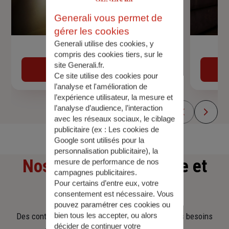
Generali vous permet de
gérer les cookies
Generali utilise des cookies, y
Devis assurance auto
compris des cookies tiers, sur le
site Generali.fr.
Obtenir une estimation
Ce site utilise des cookies pour
l’analyse et l'amélioration de
l’expérience utilisateur, la mesure et
l’analyse d’audience, l’interaction
avec les réseaux sociaux, le ciblage
publicitaire (ex :
Les cookies de
Google sont utilisés pour la
personnalisation publicitaire
), la
Nos offres
d'assurance et
mesure de performance de nos
campagnes publicitaires.
Pour certains d’entre eux, votre
d'épargne
consentement est nécessaire. Vous
pouvez paramétrer ces cookies ou
bien tous les accepter, ou alors
Des contrats clairs et flexibles pour sécuriser vos besoins
décider de continuer votre