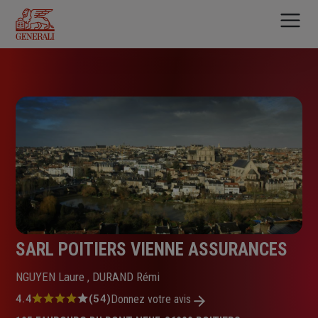
Aller
au
contenu
principal
SARL POITIERS VIENNE ASSURANCES
NGUYEN Laure , DURAND Rémi
Note
4.4
(54)
Donnez votre avis
: