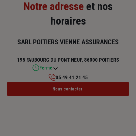
Notre adresse
et nos
horaires
SARL POITIERS VIENNE ASSURANCES
195 FAUBOURG DU PONT NEUF, 86000 POITIERS
Fermé
05 49 41 21 45
Lundi : 09h – 12h / 14h – 17h30
Nous contacter
Mardi : 09h – 12h / 14h – 17h30
Mercredi : 09h – 12h / 14h – 17h30
Jeudi : 09h – 12h / 14h – 17h30
Vendredi : 09h – 12h / 14h – 17h30
Samedi : Fermé
Dimanche : Fermé