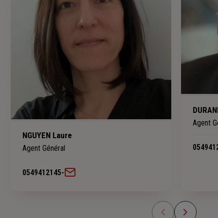
DURAN
Agent G
NGUYEN Laure
054941
Agent Général
0549412145
-