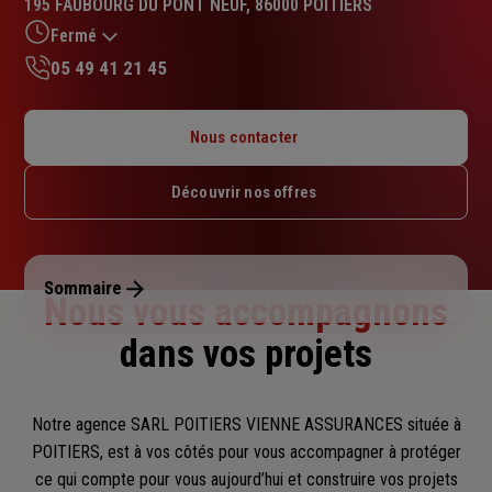
195 FAUBOURG DU PONT NEUF, 86000 POITIERS
4.4
sur
Fermé
5
05 49 41 21 45
étoiles
Lundi : 09h – 12h / 14h – 17h30
Mardi : 09h – 12h / 14h – 17h30
Nous contacter
Mercredi : 09h – 12h / 14h – 17h30
Jeudi : 09h – 12h / 14h – 17h30
Découvrir nos offres
Vendredi : 09h – 12h / 14h – 17h30
Samedi : Fermé
Dimanche : Fermé
Sommaire
Nous vous accompagnons
dans vos projets
Notre agence SARL POITIERS VIENNE ASSURANCES située à
POITIERS, est à vos côtés pour vous accompagner
à protéger
ce qui compte pour vous aujourd’hui et construire vos projets