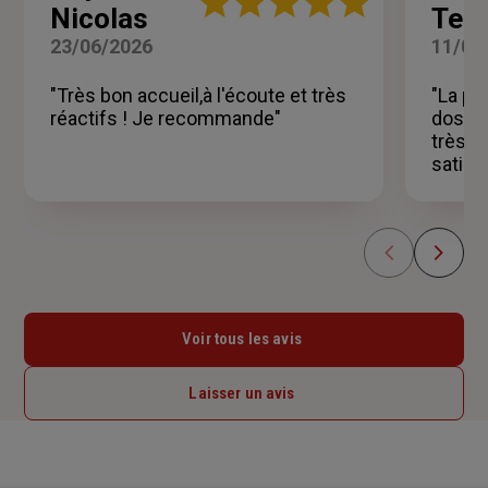
Nicolas
Tess
:
5
23/06/2026
11/06
sur
5
"Très bon accueil,à l'écoute et très
"La pe
étoiles
réactifs ! Je recommande"
dossie
très p
satisfa
Voir tous les avis
Laisser un avis