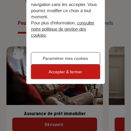
d’aujourd’hui et anticiper ceux de demain.
navigation sans les accepter. Vous
pourrez modifier ce choix à tout
moment.
Pour les particuliers
Pour les professionnels
Pour plus d’information,
consulter
notre politique de gestion des
cookies
.
Paramétrer mes cookies
Accepter & fermer
Assurance de prêt immobilier
Découvrir