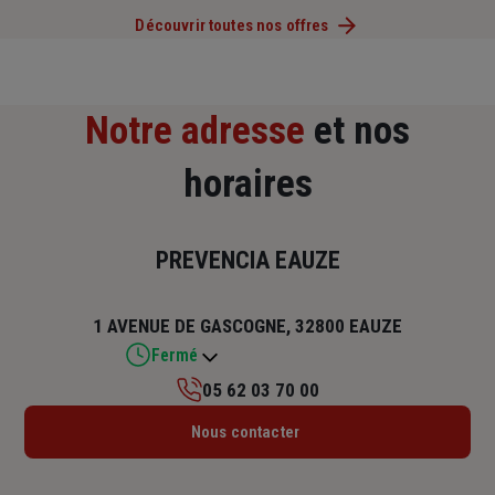
Découvrir toutes nos offres
Notre adresse
et nos
horaires
PREVENCIA EAUZE
1 AVENUE DE GASCOGNE, 32800 EAUZE
Fermé
05 62 03 70 00
Lundi : 09h – 13h / 14h – 17h
Nous contacter
Mardi : 09h – 13h / 14h – 17h
Mercredi : 09h – 13h / 14h – 17h