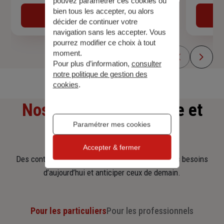
pouvez paramétrer ces cookies ou
bien tous les accepter, ou alors
Obtenir une estimation
décider de continuer votre
navigation sans les accepter. Vous
pourrez modifier ce choix à tout
moment.
Pour plus d’information,
consulter
notre politique de gestion des
cookies
.
Nos offres
d'assurance et
Paramétrer mes cookies
d'épargne
Accepter & fermer
Des contrats clairs et flexibles pour sécuriser vos besoins
d’aujourd’hui et anticiper ceux de demain.
Pour les particuliers
Pour les professionnels