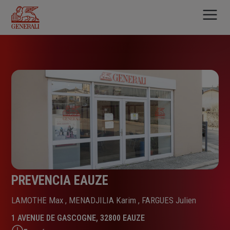
Aller
au
contenu
principal
PREVENCIA EAUZE
LAMOTHE Max , MENADJILIA Karim , FARGUES Julien
1 AVENUE DE GASCOGNE, 32800 EAUZE