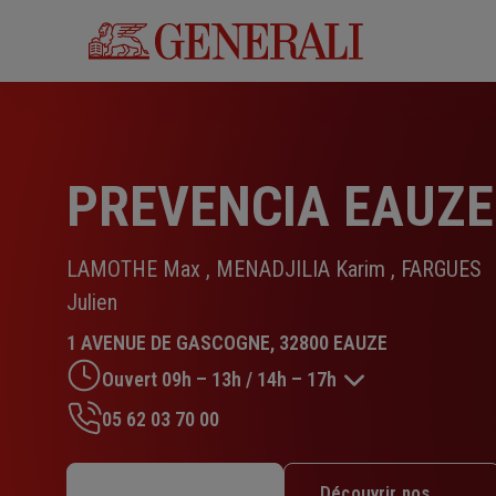
Aller
au
contenu
principal
PREVENCIA EAUZE
LAMOTHE Max , MENADJILIA Karim , FARGUES
Julien
1 AVENUE DE GASCOGNE, 32800 EAUZE
Ouvert 09h – 13h / 14h – 17h
05 62 03 70 00
Lundi : 09h – 13h / 14h – 17h
Mardi : 09h – 13h / 14h – 17h
Découvrir nos