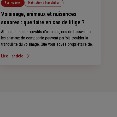
Particuliers
Habitation / Immobilier
Voisinage, animaux et nuisances
sonores : que faire en cas de litige ?
Aboiements intempestifs d’un chien, cris de basse-cour :
les animaux de compagnie peuvent parfois troubler la
tranquillité du voisinage. Que vous soyez propriétaire de
l’animal ou voisin incommodé, il existe des règles
Lire l'article
précises et des démarches à connaître pour prévenir, ou
faire cesser, ces nuisances. Le point sur vos droits, vos
obligations et la marche à suivre en cas de litige.