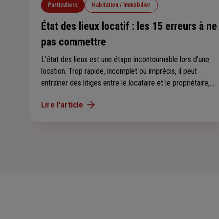
Particuliers
Habitation / Immobilier
État des lieux locatif : les 15 erreurs à ne
pas commettre
L’état des lieux est une étape incontournable lors d’une
location. Trop rapide, incomplet ou imprécis, il peut
entraîner des litiges entre le locataire et le propriétaire,
notamment au moment de récupérer le dépôt de
Lire l'article
garantie. Voici les 15 erreurs les plus fréquentes à éviter.