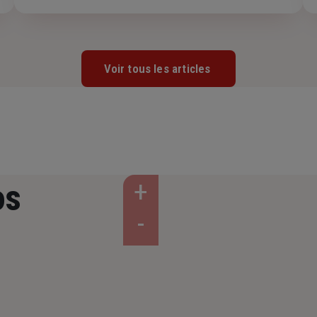
risques, la maintenance préventive, la formation du
personnel et la souscription d’une assurance bris de
machine pour être soutenus en cas de sinistre.
Explications.
Voir tous les articles
os