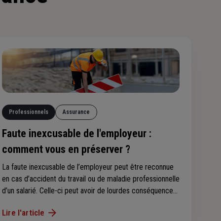
Professionnels
Assurance
Faute inexcusable de l'employeur :
comment vous en préserver ?
La faute inexcusable de l’employeur peut être reconnue
en cas d’accident du travail ou de maladie professionnelle
d’un salarié. Celle-ci peut avoir de lourdes conséquences
pour l’entreprise. Suivez nos conseils pour garantir la
Lire l'article
sécurité de vos collaborateurs et protéger au mieux