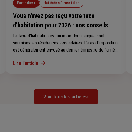
Particuliers
Habitation / Immobilier
Vous n'avez pas reçu votre taxe
d'habitation pour 2026 : nos conseils
La taxe d'habitation est un impôt local auquel sont
soumises les résidences secondaires. L’avis d'imposition
est généralement envoyé au dernier trimestre de l'année.
Vous ne l’avez pas reçu ? Suivez nos conseils pour savoir
Lire l'article
si vous êtes concerné par cette taxe en 2025 et pour
retrouver votre avis d’imposition.
Voir tous les articles