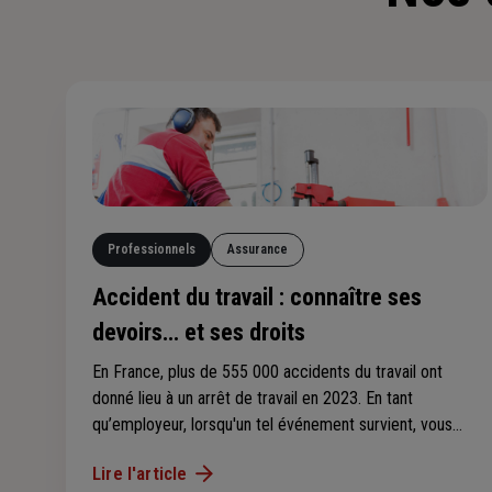
Professionnels
Assurance
Accident du travail : connaître ses
devoirs… et ses droits
En France, plus de 555 000 accidents du travail ont
donné lieu à un arrêt de travail en 2023. En tant
qu’employeur, lorsqu'un tel événement survient, vous
avez des obligations, des devoirs mais également des
Lire l'article
droits. Connaissez-vous la différence avec l'accident de