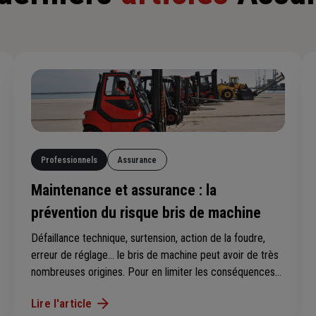
Professionnels
Assurance
Maintenance et assurance : la
prévention du risque bris de machine
Défaillance technique, surtension, action de la foudre,
erreur de réglage… le bris de machine peut avoir de très
nombreuses origines. Pour en limiter les conséquences
(arrêt de l’activité, mise en danger des salariés, etc.),
Lire l'article
plusieurs actions sont indispensables : l’évaluation des