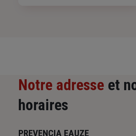
trajet ou la maladie professionnelle ? Savez-vous
comment réagir si un de vos salariés est victime d’un
accident du travail ?
Notre adresse
et n
horaires
PREVENCIA EAUZE