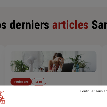
s derniers
articles
Sa
Particuliers
Santé
Continuer sans a
Comment supporter la chaleur en cas de
canicule ?