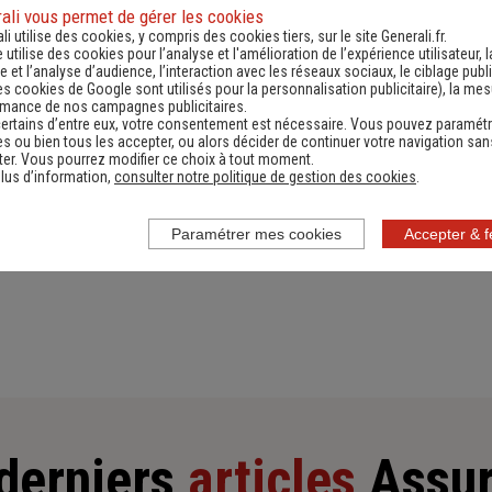
Les fortes chaleurs et les épisodes de canicule peuvent
ali vous permet de gérer les cookies
représenter un danger pour votre santé et plus encore
li utilise des cookies, y compris des cookies tiers, sur le site Generali.fr.
e utilise des cookies pour l’analyse et l'amélioration de l’expérience utilisateur, l
pour celle de vos jeunes enfants ou de vos proches âgés.
 et l’analyse d’audience, l’interaction avec les réseaux sociaux, le ciblage publi
Des précautions sont à prendre pour éviter les malaises
es cookies de Google sont utilisés pour la personnalisation publicitaire
), la me
Lire l'article
rmance de nos campagnes publicitaires.
et les coups de chaleur. Nos conseils pour traverser la
ertains d’entre eux, votre consentement est nécessaire. Vous pouvez paramétr
canicule sans encombre.
s ou bien tous les accepter, ou alors décider de continuer votre navigation san
er. Vous pourrez modifier ce choix à tout moment.
lus d’information,
consulter notre politique de gestion des cookies
.
Voir tous les articles
Paramétrer mes cookies
Accepter & 
derniers
articles
Assu