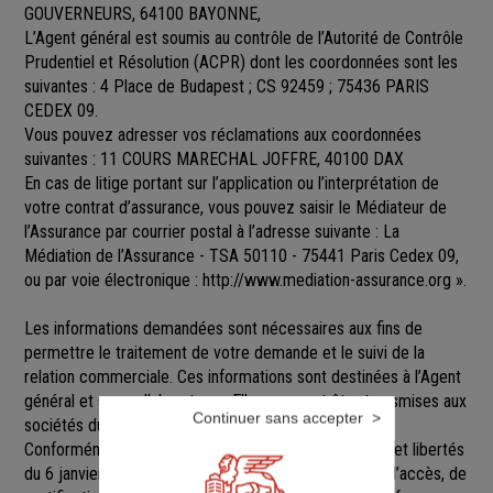
GOUVERNEURS, 64100 BAYONNE,
L’Agent général est soumis au contrôle de l’Autorité de Contrôle
Prudentiel et Résolution (ACPR) dont les coordonnées sont les
suivantes : 4 Place de Budapest ; CS 92459 ; 75436 PARIS
CEDEX 09.
Vous pouvez adresser vos réclamations aux coordonnées
suivantes : 11 COURS MARECHAL JOFFRE, 40100 DAX
En cas de litige portant sur l’application ou l’interprétation de
votre contrat d’assurance, vous pouvez saisir le Médiateur de
l’Assurance par courrier postal à l’adresse suivante : La
Médiation de l’Assurance - TSA 50110 - 75441 Paris Cedex 09,
ou par voie électronique :
http://www.mediation-assurance.org
».
Les informations demandées sont nécessaires aux fins de
permettre le traitement de votre demande et le suivi de la
relation commerciale. Ces informations sont destinées à l’Agent
général et ses collaborateurs. Elles pourront être transmises aux
Continuer sans accepter
sociétés du groupe GENERALI.
Conformément aux dispositions de la loi Informatique et libertés
du 6 janvier 1978 modifiée, vous disposez d’un droit d’accès, de