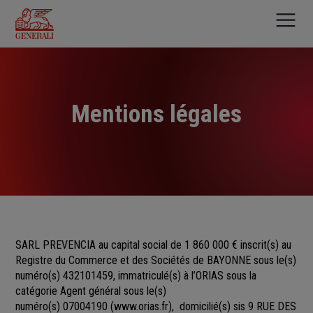
Aller
au
contenu
principal
Mentions légales
SARL PREVENCIA au capital social de 1 860 000 €
inscrit(s)
au
Registre du Commerce et des Sociétés
de
BAYONNE sous le(s)
numéro(s)
432101459, immatriculé(s) à l’ORIAS sous la
catégorie Agent général sous le(s)
numéro(s) 07004190
(
www.orias.fr
), domicilié(s) sis 9 RUE DES