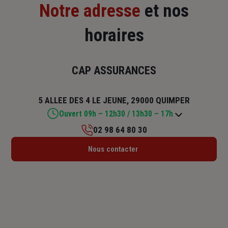
Notre adresse
et nos
horaires
CAP ASSURANCES
5 ALLEE DES 4 LE JEUNE, 29000 QUIMPER
Ouvert 09h – 12h30 / 13h30 – 17h
02 98 64 80 30
Lundi : 09h – 12h30 / 13h30 – 17h
Nous contacter
Mardi : 09h – 12h30 / 13h30 – 17h
Mercredi : 09h – 12h30 / 13h30 – 17h
Jeudi : 09h – 12h30 / 13h30 – 17h
Vendredi : 09h – 12h30 / 13h30 – 17h
Samedi : Fermé
Dimanche : Fermé