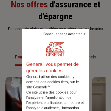
Nos offres
d'assurance et
d'épargne
Des contrats clairs et flexibles pour sécuriser vos besoins
Continuer sans accepter
d’aujourd’hui et anticiper ceux de demain.
Pour les particuliers
Pour les professionnels
Generali vous permet de
gérer les cookies
Generali utilise des cookies, y
compris des cookies tiers, sur le
site Generali.fr.
Ce site utilise des cookies pour
l’analyse et l'amélioration de
l’expérience utilisateur, la mesure et
l’analyse d’audience, l’interaction