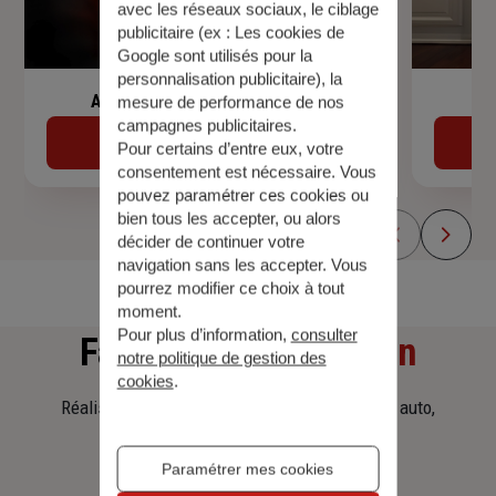
avec les réseaux sociaux, le ciblage
publicitaire (ex :
Les cookies de
Google sont utilisés pour la
personnalisation publicitaire
), la
Assurance de prêt immobilier
mesure de performance de nos
campagnes publicitaires.
Découvrir
Pour certains d’entre eux, votre
consentement est nécessaire. Vous
pouvez paramétrer ces cookies ou
bien tous les accepter, ou alors
décider de continuer votre
navigation sans les accepter. Vous
pourrez modifier ce choix à tout
moment.
Pour plus d’information,
consulter
Faites
une simulation
notre politique de gestion des
cookies
.
Réalisez une simulation tarifaire d'assurance, auto,
habitation, prêt immobilier.
Paramétrer mes cookies