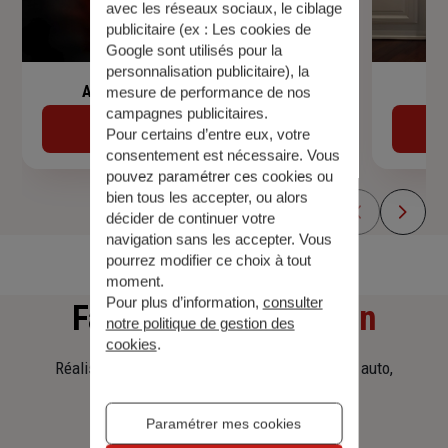
avec les réseaux sociaux, le ciblage
publicitaire (ex :
Les cookies de
Google sont utilisés pour la
personnalisation publicitaire
), la
Assurance de prêt immobilier
mesure de performance de nos
campagnes publicitaires.
Découvrir
Pour certains d’entre eux, votre
consentement est nécessaire. Vous
pouvez paramétrer ces cookies ou
bien tous les accepter, ou alors
décider de continuer votre
navigation sans les accepter. Vous
pourrez modifier ce choix à tout
moment.
Pour plus d’information,
consulter
Faites
une simulation
notre politique de gestion des
cookies
.
Réalisez une simulation tarifaire d'assurance, auto,
habitation, prêt immobilier.
Paramétrer mes cookies