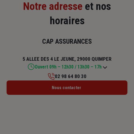
Notre adresse
et nos
horaires
CAP ASSURANCES
5 ALLEE DES 4 LE JEUNE, 29000 QUIMPER
Ouvert 09h – 12h30 / 13h30 – 17h
02 98 64 80 30
Lundi : 09h – 12h30 / 13h30 – 17h
Nous contacter
Mardi : 09h – 12h30 / 13h30 – 17h
Mercredi : 09h – 12h30 / 13h30 – 17h
Jeudi : 09h – 12h30 / 13h30 – 17h
Vendredi : 09h – 12h30 / 13h30 – 17h
Samedi : Fermé
Dimanche : Fermé