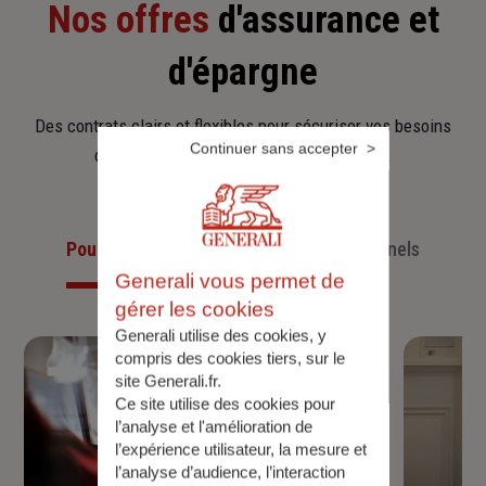
Nos offres
d'assurance et
d'épargne
Des contrats clairs et flexibles pour sécuriser vos besoins
Continuer sans accepter
d’aujourd’hui et anticiper ceux de demain.
Pour les particuliers
Pour les professionnels
Generali vous permet de
gérer les cookies
Generali utilise des cookies, y
compris des cookies tiers, sur le
site Generali.fr.
Ce site utilise des cookies pour
l’analyse et l'amélioration de
l’expérience utilisateur, la mesure et
l’analyse d’audience, l’interaction