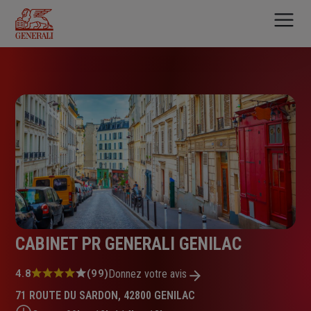
Aller
au
contenu
principal
CABINET PR GENERALI GENILAC
Note
4.8
(99)
Donnez votre avis
:
71 ROUTE DU SARDON, 42800 GENILAC
4.8