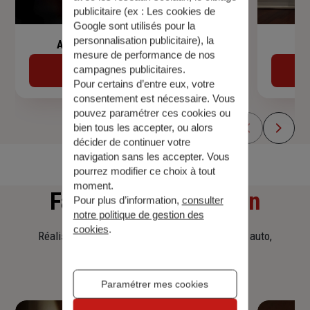
publicitaire (ex :
Les cookies de
Google sont utilisés pour la
personnalisation publicitaire
), la
Assurance de prêt immobilier
mesure de performance de nos
campagnes publicitaires.
Découvrir
Pour certains d’entre eux, votre
consentement est nécessaire. Vous
pouvez paramétrer ces cookies ou
bien tous les accepter, ou alors
décider de continuer votre
navigation sans les accepter. Vous
pourrez modifier ce choix à tout
moment.
Faites
une simulation
Pour plus d’information,
consulter
notre politique de gestion des
cookies
.
Réalisez une simulation tarifaire d'assurance, auto,
habitation, prêt immobilier.
Paramétrer mes cookies