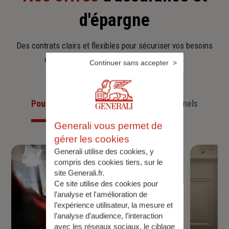
d'épargne
Des contrats clairs et flexibles pour sécuriser vos besoins
d’aujourd’hui et anticiper ceux de demain.
Continuer sans accepter
Pour les particuliers
Pour les professionnels
Generali vous permet de
gérer les cookies
Generali utilise des cookies, y
compris des cookies tiers, sur le
site Generali.fr.
Ce site utilise des cookies pour
l’analyse et l'amélioration de
l’expérience utilisateur, la mesure et
l’analyse d’audience, l’interaction
avec les réseaux sociaux, le ciblage