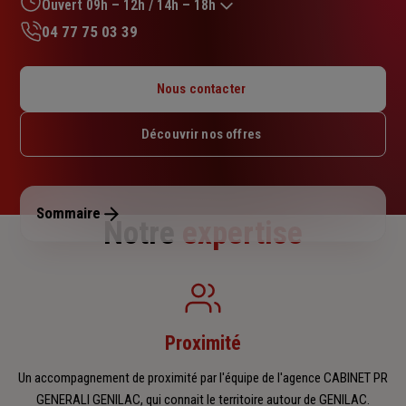
sur
Ouvert 09h – 12h / 14h – 18h
5
04 77 75 03 39
étoiles
Lundi : 14h – 18h
Mardi : 09h – 12h / 14h – 18h
Nous contacter
Mercredi : 09h – 12h / 14h – 18h
Jeudi : 09h – 12h / 14h – 18h
Découvrir nos offres
Vendredi : 09h – 12h / 14h – 18h
Samedi : Fermé
Dimanche : Fermé
Sommaire
Notre
expertise
Proximité
Un accompagnement de proximité par l'équipe de l'agence CABINET PR
GENERALI GENILAC, qui connait le territoire autour de GENILAC.