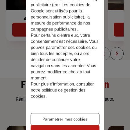
publicitaire (ex :
Les cookies de
Google sont utilisés pour la
personnalisation publicitaire
), la
Assurance de prêt immobilier
mesure de performance de nos
campagnes publicitaires.
Découvrir
Pour certains d’entre eux, votre
consentement est nécessaire. Vous
pouvez paramétrer ces cookies ou
bien tous les accepter, ou alors
décider de continuer votre
navigation sans les accepter. Vous
pourrez modifier ce choix à tout
moment.
Faites
une simulation
Pour plus d’information,
consulter
notre politique de gestion des
cookies
.
Réalisez une simulation tarifaire d'assurance, auto,
habitation, prêt immobilier.
Paramétrer mes cookies