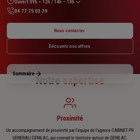
sur
Ouvert 09h – 12h / 14h – 18h
5
04 77 75 03 39
étoiles
Lundi : 14h – 18h
Mardi : 09h – 12h / 14h – 18h
Nous contacter
Mercredi : 09h – 12h / 14h – 18h
Jeudi : 09h – 12h / 14h – 18h
Découvrir nos offres
Vendredi : 09h – 12h / 14h – 18h
Samedi : Fermé
Dimanche : Fermé
Sommaire
Notre
expertise
Proximité
Un accompagnement de proximité par l'équipe de l'agence CABINET PR
GENERALI GENILAC, qui connait le territoire autour de GENILAC.