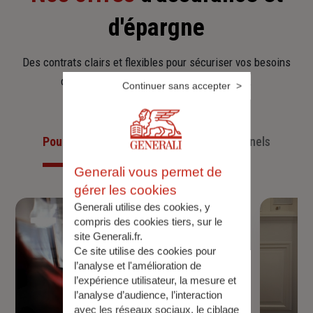
d'épargne
Des contrats clairs et flexibles pour sécuriser vos besoins
d’aujourd’hui et anticiper ceux de demain.
Continuer sans accepter
Pour les particuliers
Pour les professionnels
Generali vous permet de
gérer les cookies
Generali utilise des cookies, y
compris des cookies tiers, sur le
site Generali.fr.
Ce site utilise des cookies pour
l’analyse et l'amélioration de
l’expérience utilisateur, la mesure et
l’analyse d’audience, l’interaction
avec les réseaux sociaux, le ciblage