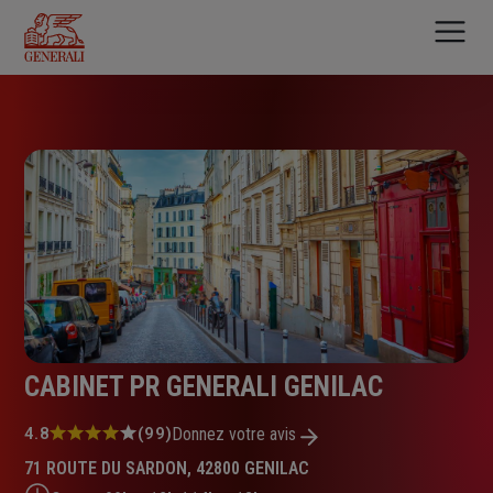
Aller
au
contenu
principal
CABINET PR GENERALI GENILAC
Note
4.8
(99)
Donnez votre avis
:
71 ROUTE DU SARDON, 42800 GENILAC
4.8