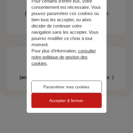
Pour certains d’entre eux, votre
Contacter un agent
consentement est nécessaire. Vous
(Obtenir un devis, une information, faire un
pouvez paramétrer ces cookies ou
bien tous les accepter, ou alors
bilan...)
décider de continuer votre
navigation sans les accepter. Vous
pourrez modifier ce choix à tout
moment.
Pour plus d’information,
consulter
notre politique de gestion des
cookies
.
Effectuer une démarche
(accéder à l'espace client, gérer mes contrats..)
Paramétrer mes cookies
Accepter & fermer