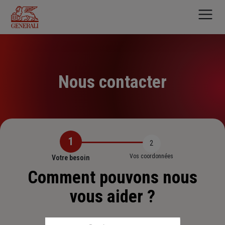
Aller
au
contenu
principal
Nous contacter
1
2
Vos coordonnées
Votre besoin
Comment pouvons nous
vous aider ?