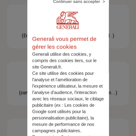
Continuer sans accepter
Besoin d'une assistance
(En cas d'accident, bris de glace, un conseil..)
Generali vous permet de
gérer les cookies
Generali utilise des cookies, y
compris des cookies tiers, sur le
site Generali.fr.
Ce site utilise des cookies pour
l’analyse et l'amélioration de
Demande d'information
l’expérience utilisateur, la mesure et
(concernant une actualité, une réglementation...)
l’analyse d’audience, l’interaction
avec les réseaux sociaux, le ciblage
publicitaire (ex :
Les cookies de
Google sont utilisés pour la
personnalisation publicitaire
), la
mesure de performance de nos
campagnes publicitaires.