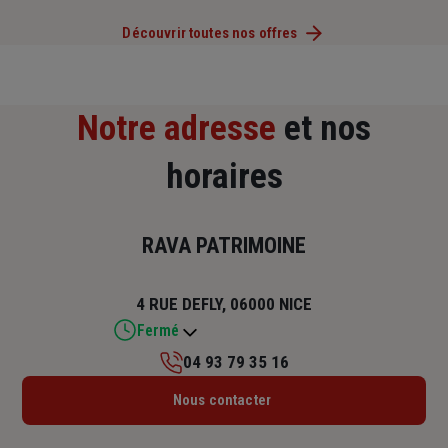
Découvrir toutes nos offres
Notre adresse
et nos
horaires
RAVA PATRIMOINE
4 RUE DEFLY, 06000 NICE
Fermé
04 93 79 35 16
Lundi : 09h – 12h / 14h – 18h
Nous contacter
Mardi : 09h – 12h / 14h – 18h
Mercredi : 09h – 12h / 14h – 18h