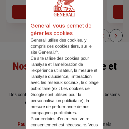
Devis assurance auto
Obtenir une estimation
Generali vous permet de
gérer les cookies
Generali utilise des cookies, y
compris des cookies tiers, sur le
site Generali.fr.
Ce site utilise des cookies pour
Nos offres
d'assurance et
l’analyse et l'amélioration de
l’expérience utilisateur, la mesure et
l’analyse d’audience, l’interaction
d'épargne
avec les réseaux sociaux, le ciblage
publicitaire (ex :
Les cookies de
Des contrats clairs et flexibles pour sécuriser vos besoins
Google sont utilisés pour la
personnalisation publicitaire
), la
d’aujourd’hui et anticiper ceux de demain.
mesure de performance de nos
campagnes publicitaires.
Pour certains d’entre eux, votre
Pour les particuliers
Pour les professionnels
consentement est nécessaire. Vous