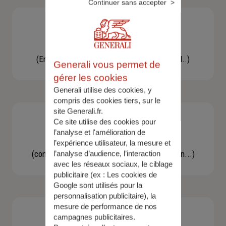
Continuer sans accepter
Besoin d'une assistance
(En cas d'accident, bris de glace, un conseil..)
Generali vous permet de
gérer les cookies
Generali utilise des cookies, y
compris des cookies tiers, sur le
site Generali.fr.
Ce site utilise des cookies pour
l’analyse et l'amélioration de
Demande d'information
l’expérience utilisateur, la mesure et
(concernant une actualité, une réglementation...)
l’analyse d’audience, l’interaction
avec les réseaux sociaux, le ciblage
publicitaire (ex :
Les cookies de
Google sont utilisés pour la
personnalisation publicitaire
), la
mesure de performance de nos
campagnes publicitaires.