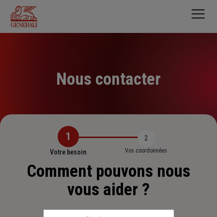
Aller
au
contenu
principal
Nous contacter
1
2
Vos coordonnées
Votre besoin
Comment pouvons nous
vous aider ?