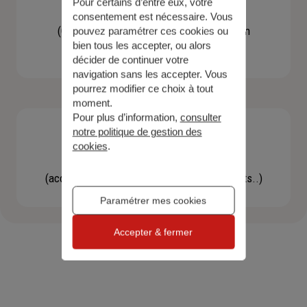
Pour certains d’entre eux, votre
Contacter un agent
consentement est nécessaire. Vous
(Obtenir un devis, une information, faire un
pouvez paramétrer ces cookies ou
bien tous les accepter, ou alors
bilan...)
décider de continuer votre
navigation sans les accepter. Vous
pourrez modifier ce choix à tout
moment.
Pour plus d’information,
consulter
notre politique de gestion des
cookies
.
Effectuer une démarche
(accéder à l'espace client, gérer mes contrats..)
Paramétrer mes cookies
Accepter & fermer