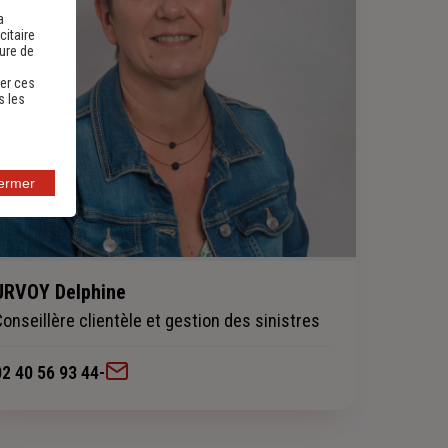
a
citaire
sure de
er ces
s les
fermer
URVOY Delphine
Conseillère clientèle et gestion des sinistres
02 40 56 93 44
-