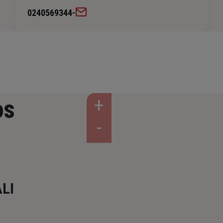
0240569344
-
os
LI