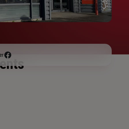
er
ents