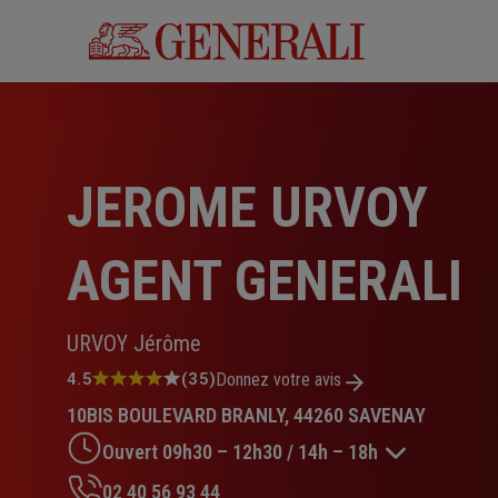
Aller
au
contenu
principal
JEROME URVOY
AGENT GENERALI
URVOY Jérôme
Note
4.5
(35)
Donnez votre avis
:
10BIS BOULEVARD BRANLY, 44260 SAVENAY
4.5
sur
Ouvert 09h30 – 12h30 / 14h – 18h
5
étoiles
02 40 56 93 44