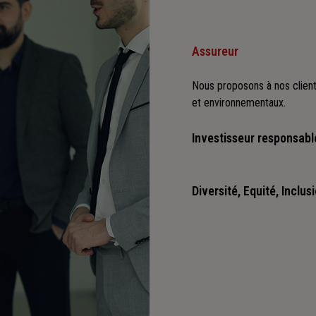
Assureur
Nous proposons à nos client
et environnementaux.
Investisseur responsabl
Nous sommes convaincus qu'i
positives : cette vision es
Diversité, Equité, Inclus
Nous faisons de la diversité,