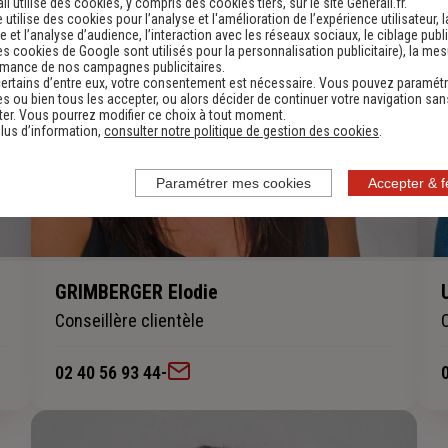
li utilise des cookies, y compris des cookies tiers, sur le site Generali.fr.
e utilise des cookies pour l’analyse et l'amélioration de l’expérience utilisateur, l
 et l’analyse d’audience, l’interaction avec les réseaux sociaux, le ciblage publi
es cookies de Google sont utilisés pour la personnalisation publicitaire
), la me
rmance de nos campagnes publicitaires.
ertains d’entre eux, votre consentement est nécessaire. Vous pouvez paramétr
s ou bien tous les accepter, ou alors décider de continuer votre navigation san
er. Vous pourrez modifier ce choix à tout moment.
lus d’information,
consulter notre politique de gestion des cookies
.
Paramétrer mes cookies
Accepter & 
GRIMBERGER Elodie
Conseillère clientèle
02 40 56 93 44
-