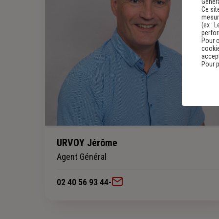
Genera
Ce sit
mesure
(ex :
L
perfo
Pour c
cookie
accept
Pour p
URVOY Jérôme
Agent Général
02 40 56 93 44
-