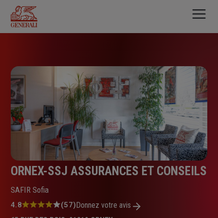
Aller
au
contenu
principal
ORNEX-SSJ ASSURANCES ET CONSEILS
SAFIR Sofia
Note
4.8
(57)
Donnez votre avis
: