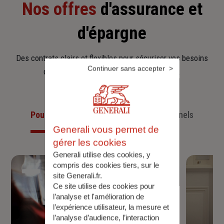
Nos offres
d'assurance et
d'épargne
Des contrats clairs et flexibles pour sécuriser vos besoins
Continuer sans accepter
d’aujourd’hui et anticiper ceux de demain.
Pour les particuliers
Pour les professionnels
Generali vous permet de
gérer les cookies
Generali utilise des cookies, y
compris des cookies tiers, sur le
site Generali.fr.
Ce site utilise des cookies pour
l’analyse et l'amélioration de
l’expérience utilisateur, la mesure et
l’analyse d’audience, l’interaction