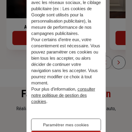
avec les réseaux sociaux, le ciblage
publicitaire (ex :
Les cookies de
Google sont utilisés pour la
personnalisation publicitaire
), la
Assurance de prêt immobilier
mesure de performance de nos
campagnes publicitaires.
Découvrir
Pour certains d’entre eux, votre
consentement est nécessaire. Vous
pouvez paramétrer ces cookies ou
bien tous les accepter, ou alors
décider de continuer votre
navigation sans les accepter. Vous
pourrez modifier ce choix à tout
moment.
Pour plus d’information,
consulter
Faites
une simulation
notre politique de gestion des
cookies
.
Réalisez une simulation tarifaire d'assurance, auto,
habitation, prêt immobilier.
Paramétrer mes cookies