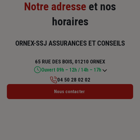
Notre adresse
et nos
horaires
ORNEX-SSJ ASSURANCES ET CONSEILS
65 RUE DES BOIS, 01210 ORNEX
Ouvert 09h – 12h / 14h – 17h
04 50 28 02 02
Lundi : 09h – 12h / 14h – 18h
Nous contacter
Mardi : 09h – 12h / 14h – 18h
Mercredi : Fermé
Jeudi : 09h – 12h / 14h – 18h
Vendredi : 09h – 12h / 14h – 17h
Samedi : Fermé
Dimanche : Fermé