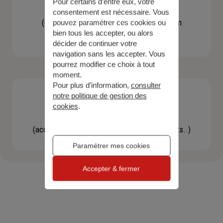
Pour certains d’entre eux, votre
Contacter un agent
consentement est nécessaire. Vous
(Obtenir un devis, une information, faire un
pouvez paramétrer ces cookies ou
bien tous les accepter, ou alors
bilan...)
décider de continuer votre
navigation sans les accepter. Vous
pourrez modifier ce choix à tout
moment.
Pour plus d’information,
consulter
notre politique de gestion des
cookies
.
Effectuer une démarche
(accéder à l'espace client, gérer mes contrats..)
Paramétrer mes cookies
Accepter & fermer