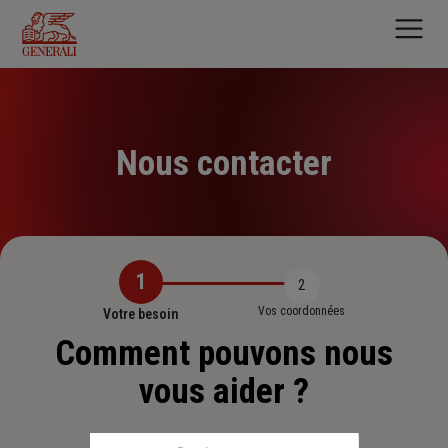
Aller
au
contenu
principal
Nous contacter
1
2
Vos coordonnées
Votre besoin
Comment pouvons nous
vous aider ?