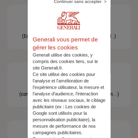
Continuer sans accepter
Besoin d'une assistance
(En cas d'accident, bris de glace, un conseil..)
Generali vous permet de
gérer les cookies
Generali utilise des cookies, y
compris des cookies tiers, sur le
site Generali.fr.
Ce site utilise des cookies pour
l’analyse et l'amélioration de
Demande d'information
l’expérience utilisateur, la mesure et
(concernant une actualité, une réglementation...)
l’analyse d’audience, l’interaction
avec les réseaux sociaux, le ciblage
publicitaire (ex :
Les cookies de
Google sont utilisés pour la
personnalisation publicitaire
), la
mesure de performance de nos
campagnes publicitaires.