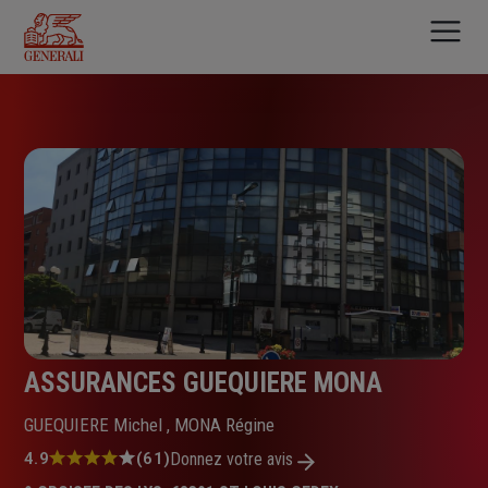
Aller
au
contenu
principal
ASSURANCES GUEQUIERE MONA
GUEQUIERE Michel , MONA Régine
Note
4.9
(61)
Donnez votre avis
: