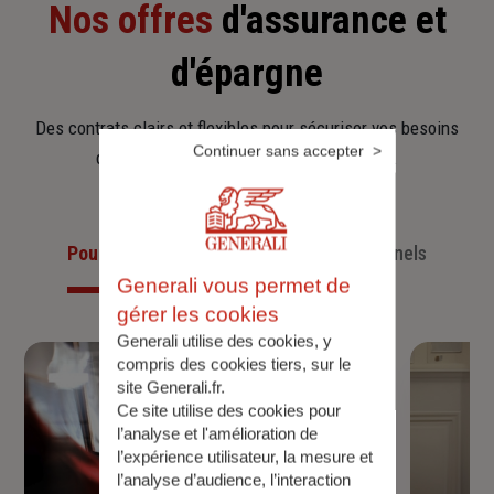
Nos offres
d'assurance et
d'épargne
Des contrats clairs et flexibles pour sécuriser vos besoins
Continuer sans accepter
d’aujourd’hui et anticiper ceux de demain.
Pour les particuliers
Pour les professionnels
Generali vous permet de
gérer les cookies
Generali utilise des cookies, y
compris des cookies tiers, sur le
site Generali.fr.
Ce site utilise des cookies pour
l’analyse et l'amélioration de
l’expérience utilisateur, la mesure et
l’analyse d’audience, l’interaction