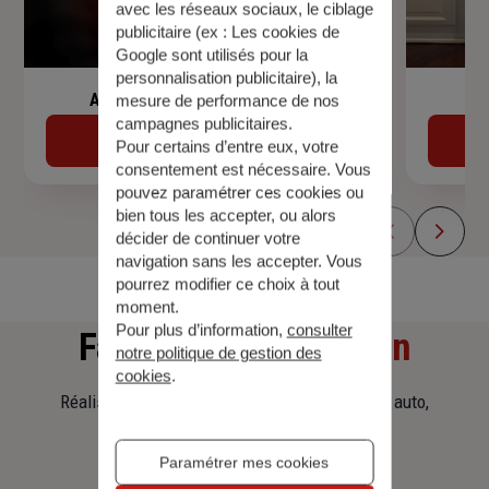
avec les réseaux sociaux, le ciblage
publicitaire (ex :
Les cookies de
Google sont utilisés pour la
personnalisation publicitaire
), la
Assurance de prêt immobilier
mesure de performance de nos
campagnes publicitaires.
Découvrir
Pour certains d’entre eux, votre
consentement est nécessaire. Vous
pouvez paramétrer ces cookies ou
bien tous les accepter, ou alors
décider de continuer votre
navigation sans les accepter. Vous
pourrez modifier ce choix à tout
moment.
Pour plus d’information,
consulter
Faites
une simulation
notre politique de gestion des
cookies
.
Réalisez une simulation tarifaire d'assurance, auto,
habitation, prêt immobilier.
Paramétrer mes cookies