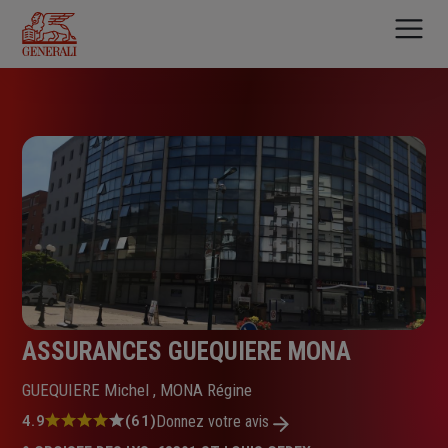
Aller
au
contenu
principal
ASSURANCES GUEQUIERE MONA
GUEQUIERE Michel , MONA Régine
Note
4.9
(61)
Donnez votre avis
: