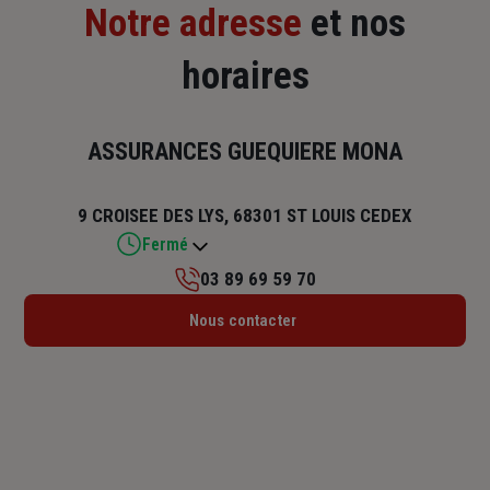
Notre adresse
et nos
horaires
ASSURANCES GUEQUIERE MONA
9 CROISEE DES LYS, 68301 ST LOUIS CEDEX
Fermé
03 89 69 59 70
Lundi : Fermé
Nous contacter
Mardi : 09h – 12h / 14h – 18h
Mercredi : 09h – 12h / 14h – 16h30
Jeudi : 09h – 12h / 14h – 18h
Vendredi : 09h – 12h / 14h – 18h
Samedi : Fermé
Dimanche : Fermé