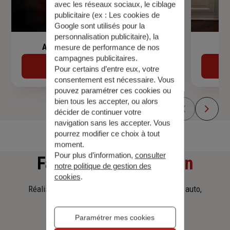
avec les réseaux sociaux, le ciblage
publicitaire (ex :
Les cookies de
Google sont utilisés pour la
personnalisation publicitaire
), la
Assurance de prêt immobilier
mesure de performance de nos
campagnes publicitaires.
Découvrir
Pour certains d’entre eux, votre
consentement est nécessaire. Vous
pouvez paramétrer ces cookies ou
bien tous les accepter, ou alors
décider de continuer votre
navigation sans les accepter. Vous
pourrez modifier ce choix à tout
moment.
Pour plus d’information,
consulter
Faites
une simulation
notre politique de gestion des
cookies
.
Réalisez une simulation tarifaire d'assurance, auto,
habitation, prêt immobilier.
Paramétrer mes cookies