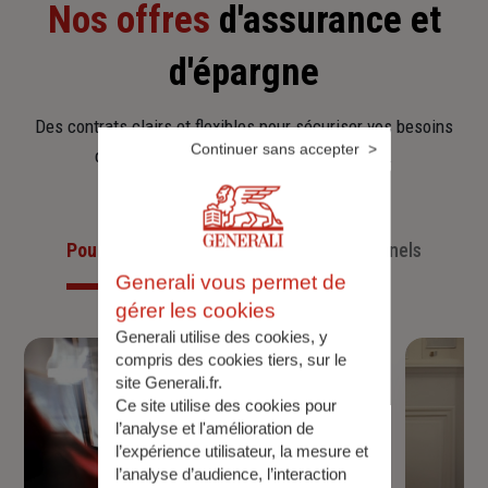
Nos offres
d'assurance et
d'épargne
Des contrats clairs et flexibles pour sécuriser vos besoins
Continuer sans accepter
d’aujourd’hui et anticiper ceux de demain.
Pour les particuliers
Pour les professionnels
Generali vous permet de
gérer les cookies
Generali utilise des cookies, y
compris des cookies tiers, sur le
site Generali.fr.
Ce site utilise des cookies pour
l’analyse et l'amélioration de
l’expérience utilisateur, la mesure et
l’analyse d’audience, l’interaction