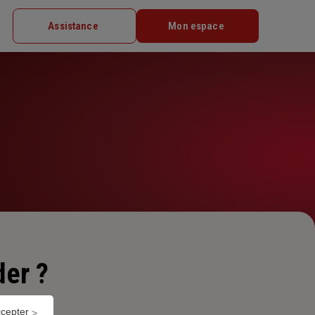
Assistance
Mon espace
er ?
ccepter