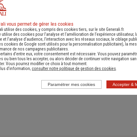
ali vous permet de gérer les cookies
ande d'information
Contacter un ag
li utilise des cookies, y compris des cookies tiers, sur le site Generali.fr.
e utilise des cookies pour l’analyse et l'amélioration de l’expérience utilisateur, l
ernant une actualité,
(Obtenir un devis,
 et l’analyse d’audience, l’interaction avec les réseaux sociaux, le ciblage publi
es cookies de Google sont utilisés pour la personnalisation publicitaire
), la me
e réglementation...)
information, faire un bi
rmance de nos campagnes publicitaires.
ertains d’entre eux, votre consentement est nécessaire. Vous pouvez paramétr
s ou bien tous les accepter, ou alors décider de continuer votre navigation san
er. Vous pourrez modifier ce choix à tout moment.
lus d’information,
consulter notre politique de gestion des cookies
.
Paramétrer mes cookies
Accepter & 