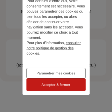
Pour certains d’entre eux, votre
Contacter un agent
consentement est nécessaire. Vous
(Obtenir un devis, une information, faire un
pouvez paramétrer ces cookies ou
bien tous les accepter, ou alors
bilan...)
décider de continuer votre
navigation sans les accepter. Vous
pourrez modifier ce choix à tout
moment.
Pour plus d’information,
consulter
notre politique de gestion des
cookies
.
Effectuer une démarche
(accéder à l'espace client, gérer mes contrats..)
Paramétrer mes cookies
Accepter & fermer