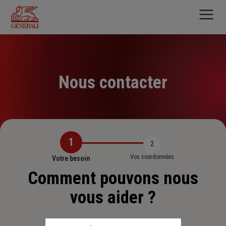
Aller
au
contenu
principal
Nous contacter
1
2
Vos coordonnées
Votre besoin
Comment pouvons nous
vous aider ?