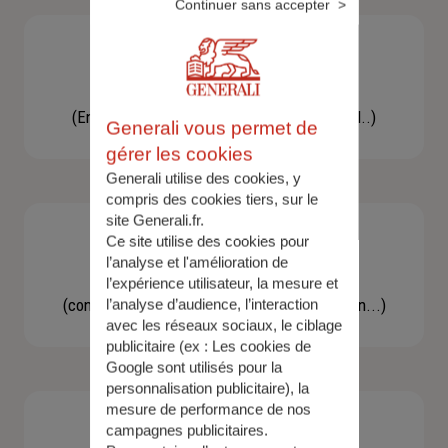
Continuer sans accepter
Besoin d'une assistance
(En cas d'accident, bris de glace, un conseil..)
Generali vous permet de
gérer les cookies
Generali utilise des cookies, y
compris des cookies tiers, sur le
site Generali.fr.
Ce site utilise des cookies pour
l’analyse et l'amélioration de
Demande d'information
l’expérience utilisateur, la mesure et
(concernant une actualité, une réglementation...)
l’analyse d’audience, l’interaction
avec les réseaux sociaux, le ciblage
publicitaire (ex :
Les cookies de
Google sont utilisés pour la
personnalisation publicitaire
), la
mesure de performance de nos
campagnes publicitaires.