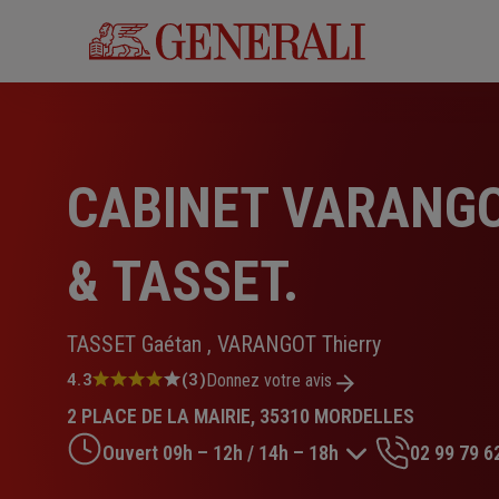
Aller
au
contenu
principal
CABINET VARANG
& TASSET.
TASSET Gaétan , VARANGOT Thierry
Note
4.3
(3)
Donnez votre avis
:
2 PLACE DE LA MAIRIE, 35310 MORDELLES
4.3
sur
Ouvert 09h – 12h / 14h – 18h
02 99 79 6
5
étoiles