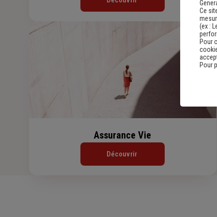
Découvrir
Genera
Ce sit
mesure
(ex :
L
perfo
Pour c
cookie
accept
Pour p
Assurance Vie
Découvrir