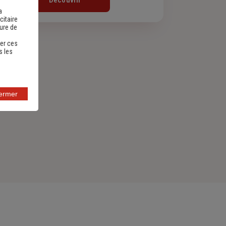
Découvrir
a
citaire
sure de
er ces
s les
fermer