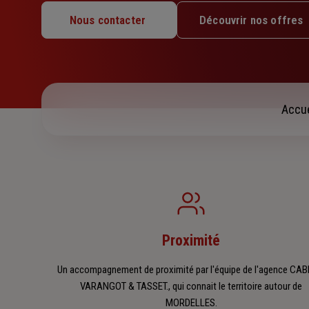
Lundi : 09h – 12h / 14h – 18h
Nous contacter
Découvrir nos offres
Mardi : 09h – 12h / 14h – 18h
Mercredi : 14h – 18h
Jeudi : 09h – 12h / 14h – 18h
Vendredi : 09h – 12h / 14h – 18h
Samedi : Fermé
Accue
Dimanche : Fermé
Proximité
Un accompagnement de proximité par l'équipe de l'agence CAB
VARANGOT & TASSET., qui connait le territoire autour de
MORDELLES.