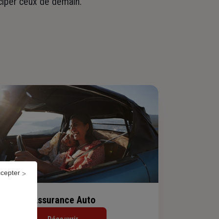
iciper ceux de demain.
ccepter
Assurance Auto