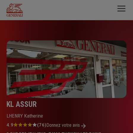
Aller
au
contenu
principal
KL ASSUR
LHENRY Katherine
Note
4.9
(76)
Donnez votre avis
: