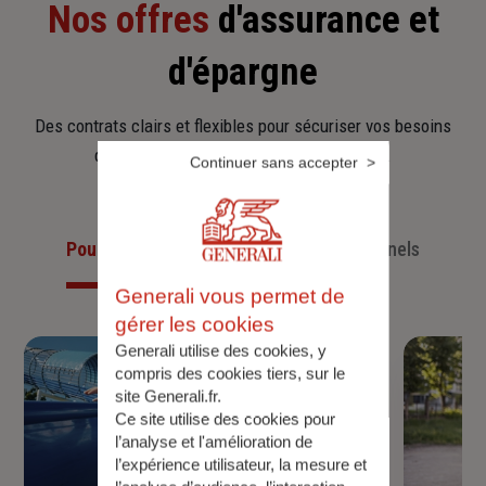
Nos offres
d'assurance et
d'épargne
Des contrats clairs et flexibles pour sécuriser vos besoins
d’aujourd’hui et anticiper ceux de demain.
Continuer sans accepter
Pour les particuliers
Pour les professionnels
Generali vous permet de
gérer les cookies
Generali utilise des cookies, y
compris des cookies tiers, sur le
site Generali.fr.
Ce site utilise des cookies pour
l’analyse et l'amélioration de
l’expérience utilisateur, la mesure et