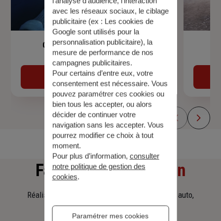
l’analyse d’audience, l’interaction
avec les réseaux sociaux, le ciblage
publicitaire (ex :
Les cookies de
Google sont utilisés pour la
personnalisation publicitaire
), la
Garantie Accidents de la Vie
mesure de performance de nos
campagnes publicitaires.
Pour certains d’entre eux, votre
Découvrir
consentement est nécessaire. Vous
pouvez paramétrer ces cookies ou
bien tous les accepter, ou alors
décider de continuer votre
navigation sans les accepter. Vous
pourrez modifier ce choix à tout
moment.
Pour plus d’information,
consulter
Faites
une simulation
notre politique de gestion des
cookies
.
Réalisez une simulation tarifaire d'assurance, auto,
habitation, prêt immobilier.
Paramétrer mes cookies