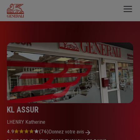
Aller
au
contenu
principal
KL ASSUR
LHENRY Katherine
Note
4.9
(76)
Donnez votre avis
: