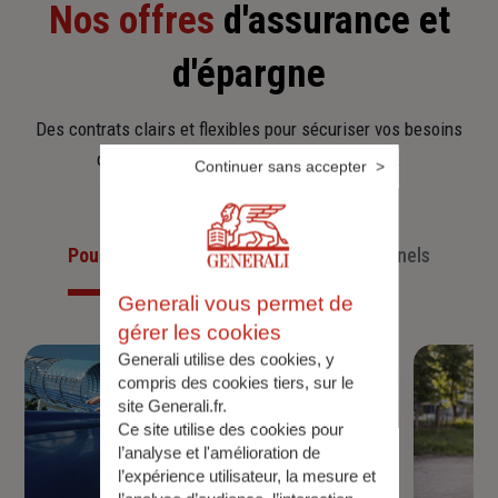
Nos offres
d'assurance et
d'épargne
Des contrats clairs et flexibles pour sécuriser vos besoins
d’aujourd’hui et anticiper ceux de demain.
Continuer sans accepter
Pour les particuliers
Pour les professionnels
Generali vous permet de
gérer les cookies
Generali utilise des cookies, y
compris des cookies tiers, sur le
site Generali.fr.
Ce site utilise des cookies pour
l’analyse et l'amélioration de
l’expérience utilisateur, la mesure et