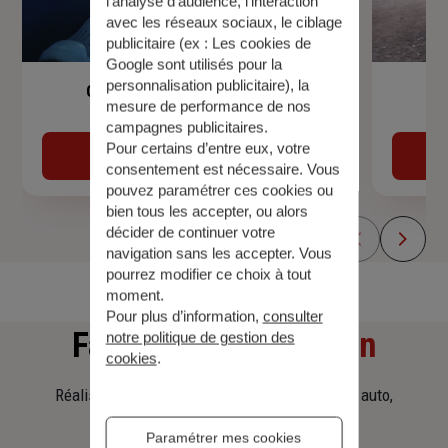
l’analyse d’audience, l’interaction
avec les réseaux sociaux, le ciblage
publicitaire (ex :
Les cookies de
Google sont utilisés pour la
personnalisation publicitaire
), la
Garantie Accidents de la Vie
mesure de performance de nos
campagnes publicitaires.
Pour certains d’entre eux, votre
Découvrir
consentement est nécessaire. Vous
pouvez paramétrer ces cookies ou
bien tous les accepter, ou alors
décider de continuer votre
navigation sans les accepter. Vous
pourrez modifier ce choix à tout
moment.
Pour plus d’information,
consulter
Faites
une simulation
notre politique de gestion des
cookies
.
Réalisez une simulation tarifaire d'assurance, auto,
habitation, prêt immobilier.
Paramétrer mes cookies