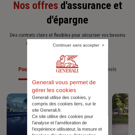
Nos offres
d'assurance et
d'épargne
Des contrats clairs et flexibles pour sécuriser vos besoins
d’aujourd’hui et anticiper ceux de demain.
Continuer sans accepter
Pour les particuliers
Pour les professionnels
Generali vous permet de
gérer les cookies
Generali utilise des cookies, y
compris des cookies tiers, sur le
site Generali.fr.
Ce site utilise des cookies pour
l’analyse et l'amélioration de
l’expérience utilisateur, la mesure et