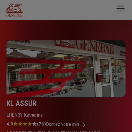
Aller
au
contenu
principal
KL ASSUR
LHENRY Katherine
Note
4.9
(76)
Donnez votre avis
: