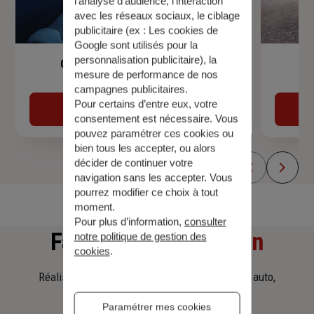
l’analyse d’audience, l’interaction
avec les réseaux sociaux, le ciblage
publicitaire (ex :
Les cookies de
Google sont utilisés pour la
personnalisation publicitaire
), la
Garantie Accidents de la Vie
mesure de performance de nos
campagnes publicitaires.
Pour certains d’entre eux, votre
Découvrir
consentement est nécessaire. Vous
pouvez paramétrer ces cookies ou
bien tous les accepter, ou alors
décider de continuer votre
navigation sans les accepter. Vous
pourrez modifier ce choix à tout
moment.
Pour plus d’information,
consulter
Faites
une simulation
notre politique de gestion des
cookies
.
Réalisez une simulation tarifaire d'assurance, auto,
habitation, prêt immobilier.
Paramétrer mes cookies