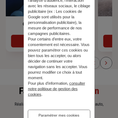
l’analyse d’audience, l’interaction
avec les réseaux sociaux, le ciblage
publicitaire (ex :
Les cookies de
Google sont utilisés pour la
personnalisation publicitaire
), la
Garantie Accidents de la Vie
mesure de performance de nos
campagnes publicitaires.
Pour certains d’entre eux, votre
Découvrir
consentement est nécessaire. Vous
pouvez paramétrer ces cookies ou
bien tous les accepter, ou alors
décider de continuer votre
navigation sans les accepter. Vous
pourrez modifier ce choix à tout
moment.
Pour plus d’information,
consulter
Faites
une simulation
notre politique de gestion des
cookies
.
Réalisez une simulation tarifaire d'assurance, auto,
habitation, prêt immobilier.
Paramétrer mes cookies