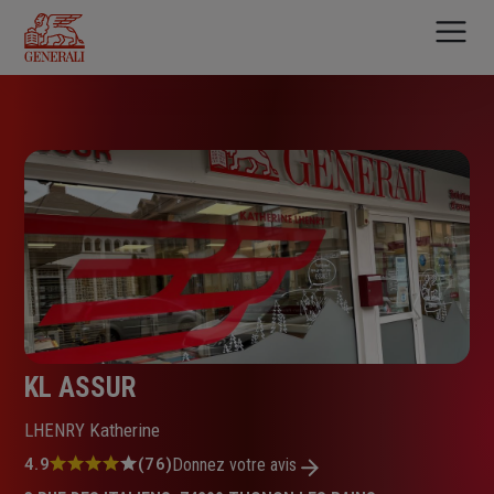
Aller
au
contenu
principal
KL ASSUR
LHENRY Katherine
Note
4.9
(76)
Donnez votre avis
: