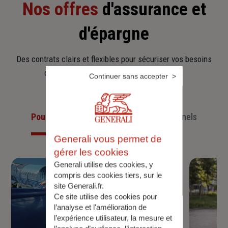
Nos offres
d'assurance et
d'épargne
Des contrats clairs et flexibles pour sécuriser vos besoins
d’aujourd’hui et anticiper ceux de demain.
Continuer sans accepter
Pour les particuliers
Pour les professionnels
Generali vous permet de
gérer les cookies
Generali utilise des cookies, y
compris des cookies tiers, sur le
site Generali.fr.
Ce site utilise des cookies pour
l’analyse et l'amélioration de
l’expérience utilisateur, la mesure et