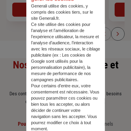
Generali utilise des cookies, y
Obtenir une estimation
compris des cookies tiers, sur le
site Generali.fr.
Ce site utilise des cookies pour
l’analyse et l'amélioration de
l’expérience utilisateur, la mesure et
l’analyse d’audience, l’interaction
avec les réseaux sociaux, le ciblage
publicitaire (ex :
Les cookies de
Google sont utilisés pour la
Nos offres
d'assurance et
personnalisation publicitaire
), la
mesure de performance de nos
d'épargne
campagnes publicitaires.
Pour certains d’entre eux, votre
consentement est nécessaire. Vous
Des contrats clairs et flexibles pour sécuriser vos besoins
pouvez paramétrer ces cookies ou
d’aujourd’hui et anticiper ceux de demain.
bien tous les accepter, ou alors
décider de continuer votre
navigation sans les accepter. Vous
pourrez modifier ce choix à tout
Pour les particuliers
Pour les professionnels
moment.