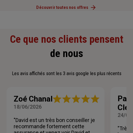
Découvrir toutes nos offres
Ce que nos clients pensent
de nous
Les avis affichés sont les 3 avis google les plus récents
Note
Pao
Zoé Chanal
:
Cle
18/06/2026
5
sur
24/04
5
"David est un très bon conseiller je
étoiles
recommande fortement cette
"Très 
assurance et venez voir David et