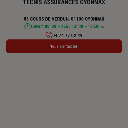
TECNIS ASSURANCES OYONNAX
83 COURS DE VERDUN, 01100 OYONNAX
Ouvert 08h30 – 12h / 13h30 – 17h30
04 74 77 02 49
Lundi : 08h30 – 12h / 13h30 – 18h
Nous contacter
Mardi : 08h30 – 12h / 13h30 – 18h
Mercredi : 08h30 – 12h / 13h30 – 18h
Jeudi : 08h30 – 12h / 13h30 – 18h
Vendredi : 08h30 – 12h / 13h30 – 17h30
Samedi : Fermé
Dimanche : Fermé