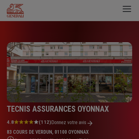
Aller
au
contenu
principal
TECNIS ASSURANCES OYONNAX
Note
4.8
(112)
Donnez votre avis
:
83 COURS DE VERDUN, 01100 OYONNAX
4.8