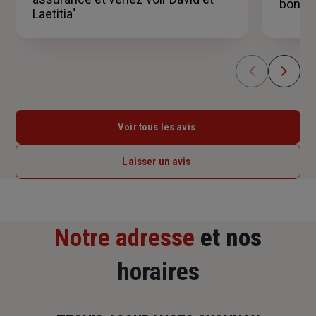
bons c
Laetitia"
Voir tous les avis
Laisser un avis
Notre adresse
et nos
horaires