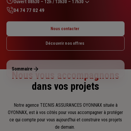
sur
Ouvert 08h30 – 12h / 13h30 – 17h30
5
04 74 77 02 49
étoiles
Lundi : 08h30 – 12h / 13h30 – 18h
Mardi : 08h30 – 12h / 13h30 – 18h
Nous contacter
Mercredi : 08h30 – 12h / 13h30 – 18h
Jeudi : 08h30 – 12h / 13h30 – 18h
Découvrir nos offres
Vendredi : 08h30 – 12h / 13h30 – 17h30
Samedi : Fermé
Dimanche : Fermé
Sommaire
Nous vous accompagnons
dans vos projets
Notre agence TECNIS ASSURANCES OYONNAX située à
OYONNAX, est à vos côtés pour vous accompagner
à protéger
ce qui compte pour vous aujourd’hui et construire vos projets
de demain.