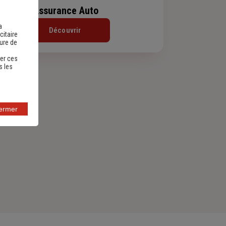
Assurance Auto
a
Découvrir
citaire
sure de
er ces
s les
fermer