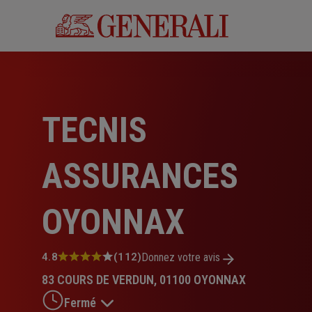
Aller
au
contenu
principal
TECNIS
ASSURANCES
OYONNAX
Note
4.8
(112)
Donnez votre avis
:
83 COURS DE VERDUN, 01100 OYONNAX
4.8
sur
Fermé
5