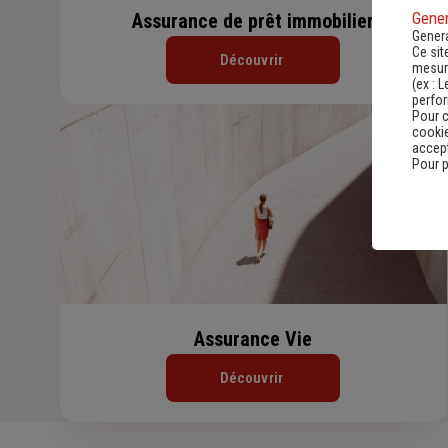
Gener
Assurance de prêt immobilier
Genera
Ce sit
Découvrir
mesure
(ex :
L
perfo
Pour c
cookie
accept
Pour p
Assurance Vie
Découvrir