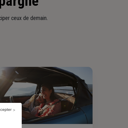
épargne
iciper ceux de demain.
ccepter