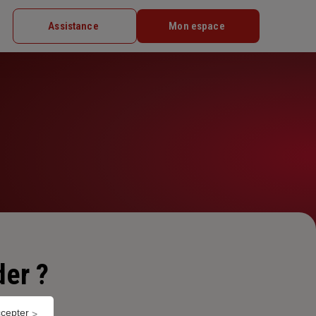
Assistance
Mon espace
er ?
ccepter