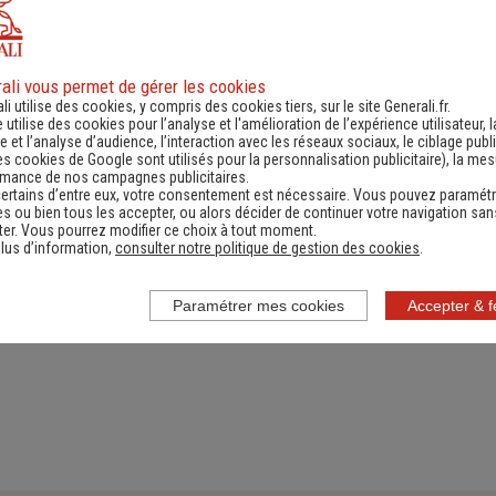
ali vous permet de gérer les cookies
ande d'information
Contacter un ag
li utilise des cookies, y compris des cookies tiers, sur le site Generali.fr.
e utilise des cookies pour l’analyse et l'amélioration de l’expérience utilisateur, l
ernant une actualité,
(Obtenir un devis,
 et l’analyse d’audience, l’interaction avec les réseaux sociaux, le ciblage publi
es cookies de Google sont utilisés pour la personnalisation publicitaire
), la me
e réglementation...)
information, faire un bi
rmance de nos campagnes publicitaires.
ertains d’entre eux, votre consentement est nécessaire. Vous pouvez paramétr
s ou bien tous les accepter, ou alors décider de continuer votre navigation san
er. Vous pourrez modifier ce choix à tout moment.
lus d’information,
consulter notre politique de gestion des cookies
.
Paramétrer mes cookies
Accepter & 