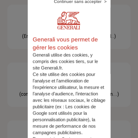
Continuer sans accepter
Besoin d'une assistance
(En cas d'accident, bris de glace, un conseil..)
Generali vous permet de
gérer les cookies
Generali utilise des cookies, y
compris des cookies tiers, sur le
site Generali.fr.
Ce site utilise des cookies pour
l’analyse et l'amélioration de
Demande d'information
l’expérience utilisateur, la mesure et
(concernant une actualité, une réglementation...)
l’analyse d’audience, l’interaction
avec les réseaux sociaux, le ciblage
publicitaire (ex :
Les cookies de
Google sont utilisés pour la
personnalisation publicitaire
), la
mesure de performance de nos
campagnes publicitaires.