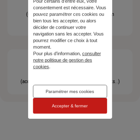
Pour certains d’entre eux, votre
Contacter un agent
consentement est nécessaire. Vous
(Obtenir un devis, une information, faire un
pouvez paramétrer ces cookies ou
bien tous les accepter, ou alors
bilan...)
décider de continuer votre
navigation sans les accepter. Vous
pourrez modifier ce choix à tout
moment.
Pour plus d’information,
consulter
notre politique de gestion des
cookies
.
Effectuer une démarche
(accéder à l'espace client, gérer mes contrats..)
Paramétrer mes cookies
Accepter & fermer