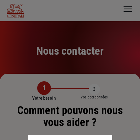
Aller
au
contenu
principal
Nous contacter
1
2
Vos coordonnées
Votre besoin
Comment pouvons nous
vous aider ?