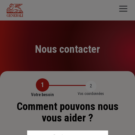
Aller
au
contenu
principal
Nous contacter
1
2
Vos coordonnées
Votre besoin
Comment pouvons nous
vous aider ?