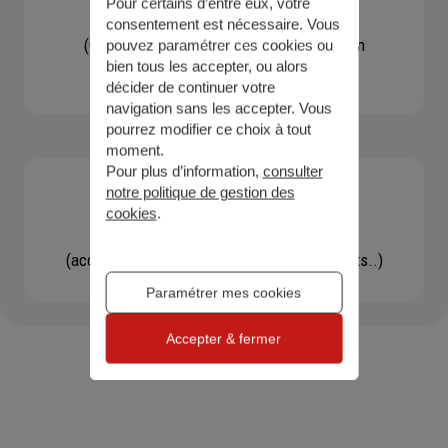
Pour certains d’entre eux, votre
Contacter un agent
consentement est nécessaire. Vous
(Obtenir un devis, une information, faire un
pouvez paramétrer ces cookies ou
bien tous les accepter, ou alors
bilan...)
décider de continuer votre
navigation sans les accepter. Vous
pourrez modifier ce choix à tout
moment.
Pour plus d’information,
consulter
notre politique de gestion des
cookies
.
Effectuer une démarche
(accéder à l'espace client, gérer mes contrats..)
Paramétrer mes cookies
Accepter & fermer