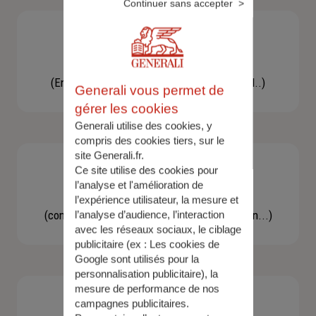
Continuer sans accepter
Besoin d'une assistance
(En cas d'accident, bris de glace, un conseil..)
Generali vous permet de
gérer les cookies
Generali utilise des cookies, y
compris des cookies tiers, sur le
site Generali.fr.
Ce site utilise des cookies pour
l’analyse et l'amélioration de
Demande d'information
l’expérience utilisateur, la mesure et
(concernant une actualité, une réglementation...)
l’analyse d’audience, l’interaction
avec les réseaux sociaux, le ciblage
publicitaire (ex :
Les cookies de
Google sont utilisés pour la
personnalisation publicitaire
), la
mesure de performance de nos
campagnes publicitaires.