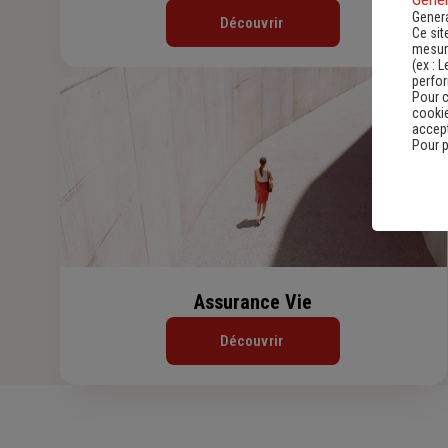
Genera
Découvrir
Ce sit
mesure
(ex :
L
perfo
Pour c
cookie
accept
Pour p
Assurance Vie
Découvrir