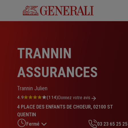
Aller
au
contenu
principal
TRANNIN
ASSURANCES
Trannin Julien
Note
4.9
(114)
Donnez votre avis
:
4 PLACE DES ENFANTS DE CHOEUR, 02100 ST
4.9
sur
QUENTIN
5
Fermé
03 23 65 25 25
étoiles