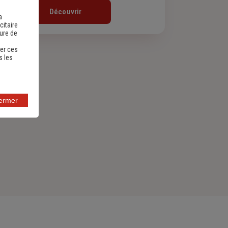
Découvrir
a
citaire
sure de
er ces
s les
fermer