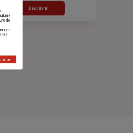
Découvrir
a
citaire
sure de
er ces
s les
fermer