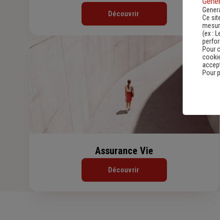
Gener
Genera
Découvrir
Ce sit
mesure
(ex :
L
perfo
Pour c
cookie
accept
Pour p
Assurance Vie
Découvrir