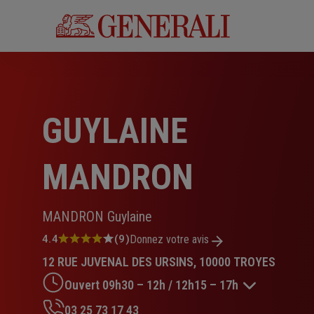
Aller
au
contenu
principal
GUYLAINE
MANDRON
MANDRON Guylaine
Note
4.4
(9)
Donnez votre avis
:
12 RUE JUVENAL DES URSINS, 10000 TROYES
4.4
sur
Ouvert 09h30 – 12h / 12h15 – 17h
5
étoiles
03 25 73 17 43