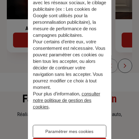
avec les réseaux sociaux, le ciblage
publicitaire (ex :
Les cookies de
Google sont utilisés pour la
personnalisation publicitaire
), la
Assurance de prêt immobilier
mesure de performance de nos
campagnes publicitaires.
Découvrir
Pour certains d’entre eux, votre
consentement est nécessaire. Vous
pouvez paramétrer ces cookies ou
bien tous les accepter, ou alors
décider de continuer votre
navigation sans les accepter. Vous
pourrez modifier ce choix à tout
moment.
Pour plus d’information,
consulter
Faites
une simulation
notre politique de gestion des
cookies
.
Réalisez une simulation tarifaire d'assurance, auto,
habitation, prêt immobilier.
Paramétrer mes cookies