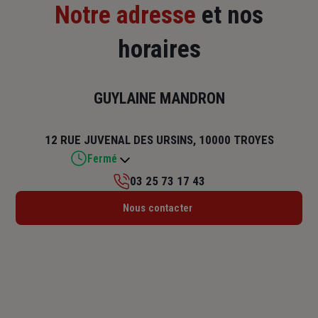
Notre adresse
et nos
horaires
GUYLAINE MANDRON
12 RUE JUVENAL DES URSINS, 10000 TROYES
Fermé
03 25 73 17 43
Lundi : 09h30 – 12h / 12h15 – 17h
Nous contacter
Mardi : 09h30 – 12h / 12h15 – 17h
Mercredi : 09h30 – 12h / 12h15 – 17h
Jeudi : 09h30 – 12h / 12h15 – 17h
Vendredi : 09h30 – 12h / 12h15 – 17h
Samedi : Fermé
Dimanche : Fermé