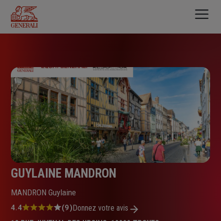
Aller
au
contenu
principal
GUYLAINE MANDRON
MANDRON Guylaine
Note
4.4
(9)
Donnez votre avis
: