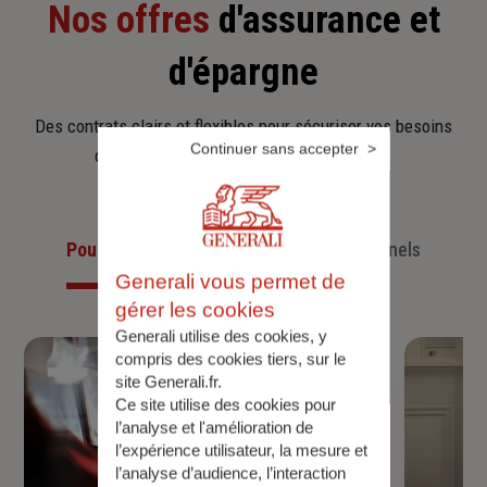
Nos offres
d'assurance et
d'épargne
Des contrats clairs et flexibles pour sécuriser vos besoins
Continuer sans accepter
d’aujourd’hui et anticiper ceux de demain.
Pour les particuliers
Pour les professionnels
Generali vous permet de
gérer les cookies
Generali utilise des cookies, y
compris des cookies tiers, sur le
site Generali.fr.
Ce site utilise des cookies pour
l’analyse et l'amélioration de
l’expérience utilisateur, la mesure et
l’analyse d’audience, l’interaction