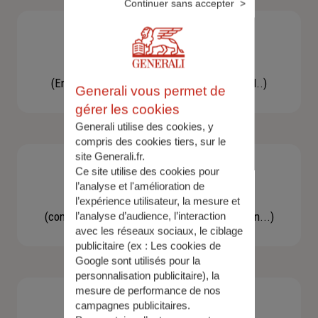
Continuer sans accepter
Besoin d'une assistance
(En cas d'accident, bris de glace, un conseil..)
Generali vous permet de
gérer les cookies
Generali utilise des cookies, y
compris des cookies tiers, sur le
site Generali.fr.
Ce site utilise des cookies pour
l’analyse et l'amélioration de
Demande d'information
l’expérience utilisateur, la mesure et
(concernant une actualité, une réglementation...)
l’analyse d’audience, l’interaction
avec les réseaux sociaux, le ciblage
publicitaire (ex :
Les cookies de
Google sont utilisés pour la
personnalisation publicitaire
), la
mesure de performance de nos
campagnes publicitaires.