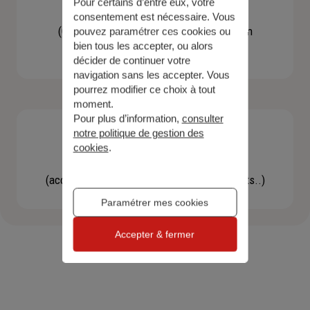
Pour certains d’entre eux, votre
Contacter un agent
consentement est nécessaire. Vous
(Obtenir un devis, une information, faire un
pouvez paramétrer ces cookies ou
bien tous les accepter, ou alors
bilan...)
décider de continuer votre
navigation sans les accepter. Vous
pourrez modifier ce choix à tout
moment.
Pour plus d’information,
consulter
notre politique de gestion des
cookies
.
Effectuer une démarche
(accéder à l'espace client, gérer mes contrats..)
Paramétrer mes cookies
Accepter & fermer