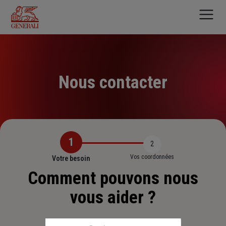
Aller
au
contenu
principal
Nous contacter
1
2
Vos coordonnées
Votre besoin
Comment pouvons nous
vous aider ?