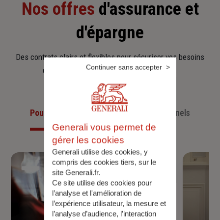
Nos offres
d'assurance et
d'épargne
Des contrats clairs et flexibles pour sécuriser vos besoins
Continuer sans accepter
d’aujourd’hui et anticiper ceux de demain.
Pour les particuliers
Pour les professionnels
Generali vous permet de
gérer les cookies
Generali utilise des cookies, y
compris des cookies tiers, sur le
site Generali.fr.
Ce site utilise des cookies pour
l’analyse et l'amélioration de
l’expérience utilisateur, la mesure et
l’analyse d’audience, l’interaction