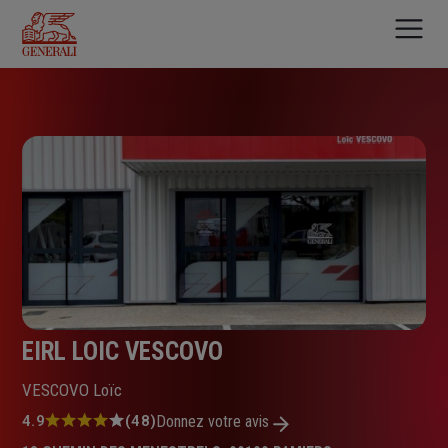
Aller
au
contenu
principal
EIRL LOIC VESCOVO
VESCOVO Loïc
Note
4.9
(48)
Donnez votre avis
: