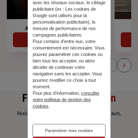
avec les réseaux sociaux, le ciblage
publicitaire (ex :
Les cookies de
Google sont utilisés pour la
personnalisation publicitaire
), la
Assurance de prêt immobilier
mesure de performance de nos
campagnes publicitaires.
Découvrir
Pour certains d’entre eux, votre
consentement est nécessaire. Vous
pouvez paramétrer ces cookies ou
bien tous les accepter, ou alors
décider de continuer votre
navigation sans les accepter. Vous
pourrez modifier ce choix à tout
moment.
Pour plus d’information,
consulter
Faites
une simulation
notre politique de gestion des
cookies
.
Réalisez une simulation tarifaire d'assurance, auto,
habitation, prêt immobilier.
Paramétrer mes cookies