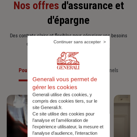
Nos offres
d'assurance et
d'épargne
Des contrats clairs et flexibles pour sécuriser vos besoins
Continuer sans accepter
d’aujourd’hui et anticiper ceux de demain.
Pour les particuliers
Pour les professionnels
Generali vous permet de
gérer les cookies
Generali utilise des cookies, y
compris des cookies tiers, sur le
site Generali.fr.
Ce site utilise des cookies pour
l’analyse et l'amélioration de
l’expérience utilisateur, la mesure et
l’analyse d’audience, l’interaction