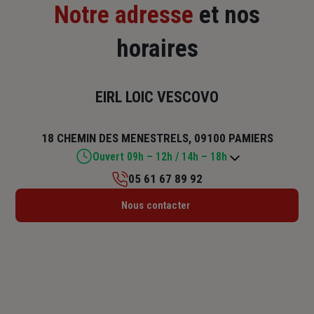
Notre adresse
et nos
horaires
EIRL LOIC VESCOVO
18 CHEMIN DES MENESTRELS, 09100 PAMIERS
Ouvert 09h – 12h / 14h – 18h
05 61 67 89 92
Lundi : 09h – 12h / 14h – 18h
Nous contacter
Mardi : 09h – 12h / 14h – 18h
Mercredi : 09h – 12h
Jeudi : 09h – 12h / 14h – 18h
Vendredi : 09h – 12h / 14h – 18h
Samedi : Fermé
Dimanche : Fermé