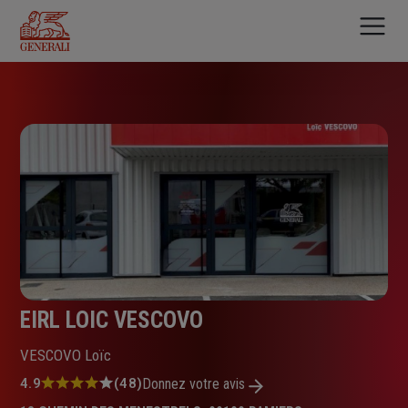
Aller
au
contenu
principal
EIRL LOIC VESCOVO
VESCOVO Loïc
Note
4.9
(48)
Donnez votre avis
: