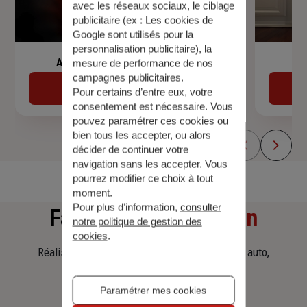
avec les réseaux sociaux, le ciblage
publicitaire (ex :
Les cookies de
Google sont utilisés pour la
personnalisation publicitaire
), la
Assurance de prêt immobilier
mesure de performance de nos
campagnes publicitaires.
Découvrir
Pour certains d’entre eux, votre
consentement est nécessaire. Vous
pouvez paramétrer ces cookies ou
bien tous les accepter, ou alors
décider de continuer votre
navigation sans les accepter. Vous
pourrez modifier ce choix à tout
moment.
Pour plus d’information,
consulter
Faites
une simulation
notre politique de gestion des
cookies
.
Réalisez une simulation tarifaire d'assurance, auto,
habitation, prêt immobilier.
Paramétrer mes cookies