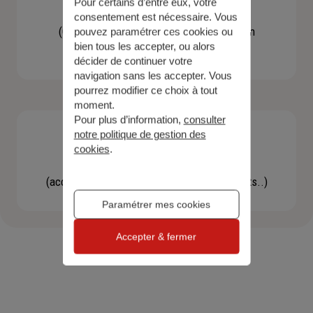
Pour certains d’entre eux, votre
Contacter un agent
consentement est nécessaire. Vous
(Obtenir un devis, une information, faire un
pouvez paramétrer ces cookies ou
bien tous les accepter, ou alors
bilan...)
décider de continuer votre
navigation sans les accepter. Vous
pourrez modifier ce choix à tout
moment.
Pour plus d’information,
consulter
notre politique de gestion des
cookies
.
Effectuer une démarche
(accéder à l'espace client, gérer mes contrats..)
Paramétrer mes cookies
Accepter & fermer