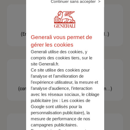
Continuer sans accepter
Besoin d'une assistance
(En cas d'accident, bris de glace, un conseil..)
Generali vous permet de
gérer les cookies
Generali utilise des cookies, y
compris des cookies tiers, sur le
site Generali.fr.
Ce site utilise des cookies pour
l’analyse et l'amélioration de
Demande d'information
l’expérience utilisateur, la mesure et
(concernant une actualité, une réglementation...)
l’analyse d’audience, l’interaction
avec les réseaux sociaux, le ciblage
publicitaire (ex :
Les cookies de
Google sont utilisés pour la
personnalisation publicitaire
), la
mesure de performance de nos
campagnes publicitaires.