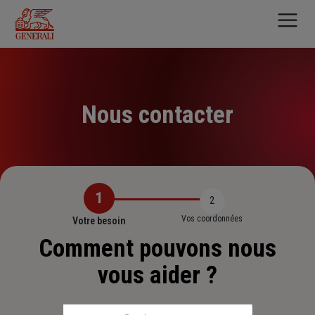
Aller
au
contenu
principal
Nous contacter
1
2
Vos coordonnées
Votre besoin
Comment pouvons nous
vous aider ?